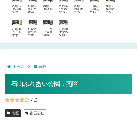
ル）が
級おす
ばなく
とめ
できる
すめ
なった
札幌市
札幌市
札幌市
札幌市
札幌市
公園か
札幌市
公園ま
10選
のでは
手稲区
東区で
面積の
北区で
白石区
ら消え
厚別区
とめ
なく遊
で水遊
水遊び
広い公
水遊び
で水遊
ていく
で水遊
べな
び（遊
（遊水
園
（遊水
び（遊
危険遊
び（遊
い！そ
水路・
路・プ
TOP1
路・プ
水路・
具！昔
水路・
の責任
プー
ール）
0-札幌
ール）
プー
遊んだ
プー
公園Topics
公園Topics
公園Topics
公園Topics
は我々
ル）が
ができ
ドーム
ができ
ル）が
懐かし
ル）が
大人！
できる
る公園
〇〇個
る公園
できる
い遊具
できる
札幌観
札幌市
ママ友
札幌市
公園ま
まとめ
分の巨
まとめ
公園ま
が危険
公園ま
光にお
豊平区
「大通
中央区
とめ
大すぎ
とめ
遊具に
とめ
すすめ
で水遊
公園」
で水遊
る公園
指定さ
の公園
び（遊
人気の
び（遊
れてい
特集
水路・
口コミ
水路・
る事を
プー
まとめ
プー
知って
ル）が
ル）が
います
できる
できる
か！？
公園ま
公園ま
とめ
とめ
ホーム
南区
石山ふれあい公園：南区
4.0
南区
南区石山