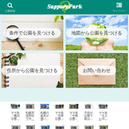
札幌市内の全公園情報を検索出来る札幌パーク（SapporoPark）
公園検索
サイドバー
条件で公園を見つける
地図から公園を見つける
住所から公園を見つける
お問い合わせ
公園Topics
公園Topics
公園Topics
公園Topics
公園Topics
公園Topics
公園Topics
ママ友
札幌市
札幌の
ママ友
ママ友
子供が
ママ友
「農試
清田区
遊具が
「月寒
「中島
公園で
「モエ
公園」
で水遊
凄い公
公園」
公園」
遊ばな
レ沼公
人気の
び（遊
園まと
人気の
人気の
くなっ
園」人
口コミ
水路・
め・国
口コミ
口コミ
た理
気の口
まとめ
プー
内最大
まとめ
まとめ
由！遊
コミま
公園Topics
公園Topics
公園Topics
公園Topics
公園Topics
公園Topics
公園Topics