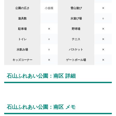
公園の広さ
小規模
雪山遊び
✕
遊具数
水遊び場
○
駐車場
✕
野球場
✕
トイレ
○
テニス
✕
水飲み場
○
バスケット
✕
キッズコーナー
✕
ゲートボール場
✕
石山ふれあい公園：南区 詳細
石山ふれあい公園：南区 メモ