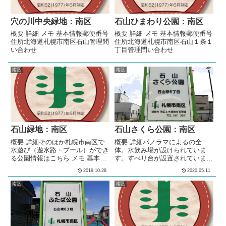
穴の川中央緑地：南区
石山ひまわり公園：南区
概要 詳細 メモ 基本情報郵便番号
概要 詳細 メモ 基本情報郵便番号
住所北海道札幌市南区石山管理問
住所北海道札幌市南区石山１条１
い合わせ
丁目管理問い合わせ
南区
南区
石山緑地：南区
石山さくら公園：南区
概要 詳細そのほか札幌市南区で
概要 詳細パノラマによるの全
水遊び（遊水路・プール）ができ
体。水飲み場が設けられていま
る公園情報はこちら メモ 基本情
す。すべり台が設置されていま
報郵便番号住所北海道札幌市南区
す。砂場が設けられています。砂
2019.10.28
2020.05.11
石山管理問い合わせ
場の脇にはベンチが設置されてい
ます。昆虫の造形遊具（プレイス
南区
南区
カラプチャー）が複数設置されて
います。多目的な利用が出来る広
場が設けられています。テーブル
ベンチセットが設置されていま
す。 メモ南区の住宅街の中にあ