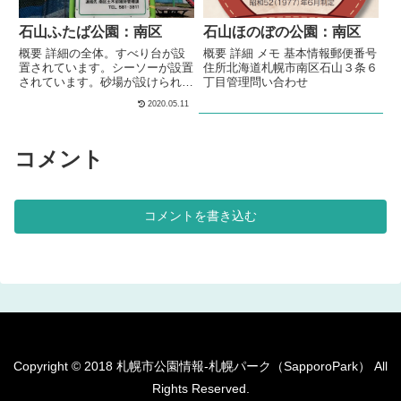
る、公園です。水飲み場が設けら
れています。 基本情報郵便番号
石山ふたば公園：南区
石山ほのぼの公園：南区
〒005-0850...
概要 詳細の全体。すべり台が設
概要 詳細 メモ 基本情報郵便番号
置されています。シーソーが設置
住所北海道札幌市南区石山３条６
されています。砂場が設けられて
丁目管理問い合わせ
います。複数の種類のベンチが、
2020.05.11
公園内に複数設置されています。
メモ南区の住宅街の中にある、公
園です。 基本情報郵便番号〒
コメント
005-0850住所北海道札幌市南区
石山東６丁目管理問い合わせ
コメントを書き込む
Copyright © 2018 札幌市公園情報-札幌パーク（SapporoPark） All
Rights Reserved.