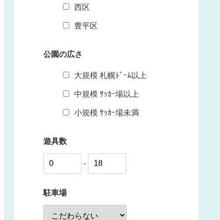
西区
豊平区
公園の広さ
大規模 札幌ﾄﾞｰﾑ以上
中規模 ｻｯｶｰ場以上
小規模 ｻｯｶｰ場未満
遊具数
-
駐車場