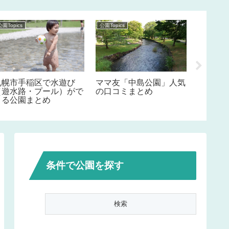
公園Topics
公園Topics
公園Topics
札幌市手稲区で水遊び
ママ友「中島公園」人気
札幌市
（遊水路・プール）がで
の口コミまとめ
（遊水
きる公園まとめ
きる公
条件で公園を探す