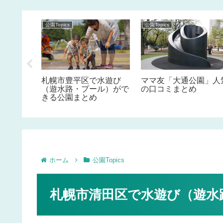
公園Topics
公園Topics
遊び（遊
札幌市豊平区で水遊び
ママ友「大通公園」人
ができる
（遊水路・プール）がで
の口コミまとめ
きる公園まとめ
ホーム
公園Topics
札幌市清田区で水遊び（遊水