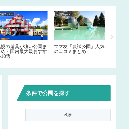
公園Topics
公園Topics
公園Topics
札幌の遊具が凄い公園ま
ママ友「農試公園」人気
ママ友
とめ・国内最大級おすす
の口コミまとめ
の口コ
10選
条件で公園を探す