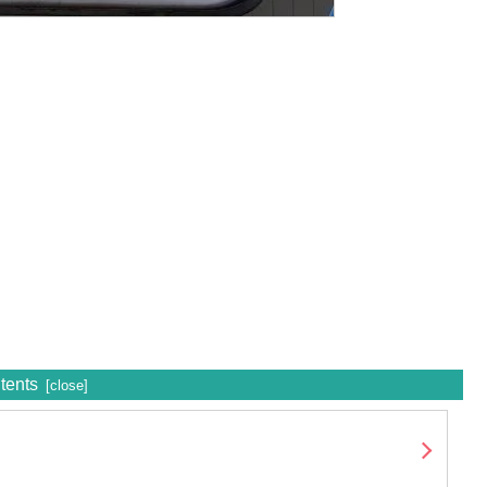
tents