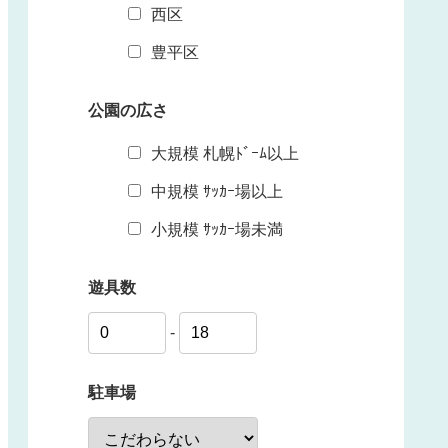
西区
豊平区
公園の広さ
大規模 札幌ﾄﾞｰﾑ以上
中規模 ｻｯｶｰ場以上
小規模 ｻｯｶｰ場未満
遊具数
-
駐車場