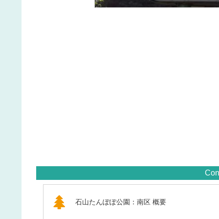
Con
石山たんぽぽ公園：南区 概要