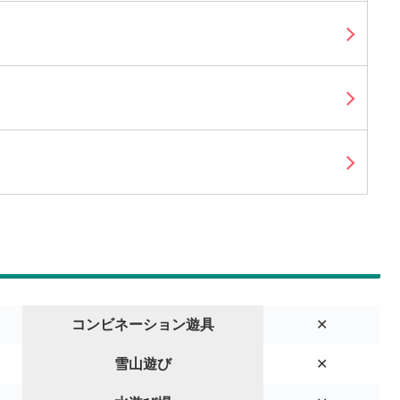
コンビネーション遊具
✕
雪山遊び
✕