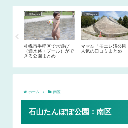
公園Topics
公園Topics
すめの公
札幌市手稲区で水遊び
ママ友「モエレ沼公園
（遊水路・プール）がで
人気の口コミまとめ
きる公園まとめ
ホーム
南区
石山たんぽぽ公園：南区