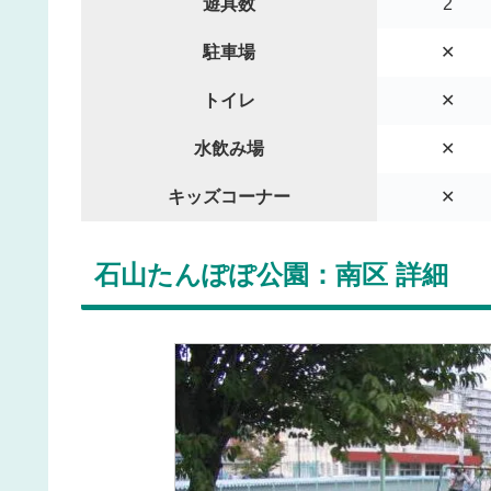
遊具数
2
駐車場
✕
トイレ
✕
水飲み場
✕
キッズコーナー
✕
石山たんぽぽ公園：南区 詳細