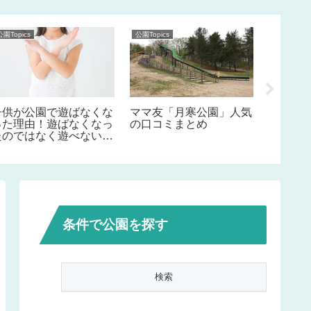
公園Topics
公園Topics
公園Topics
子供が公園で遊ばなくな
ママ友「月寒公園」人気
ママ友
った理由！遊ばなくなっ
の口コミまとめ
の口コ
たのではなく遊べない！
その責任は我々大人！
条件で公園を探す