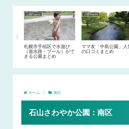
公園Topics
公園Topics
沼公園」
札幌市手稲区で水遊び
ママ友「中島公園」人
とめ
（遊水路・プール）がで
の口コミまとめ
きる公園まとめ
ホーム
南区
石山さわやか公園：南区