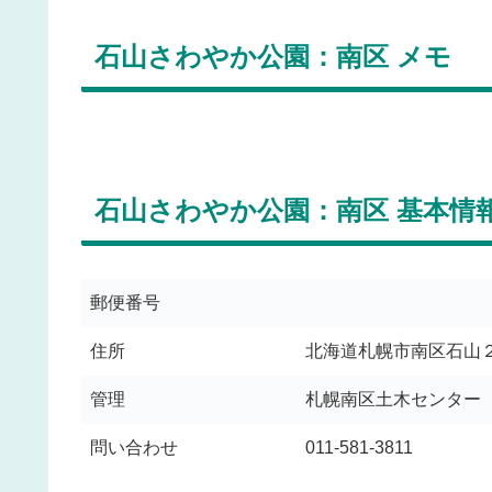
石山さわやか公園：南区 メモ
石山さわやか公園：南区 基本情
郵便番号
住所
北海道札幌市南区石山
管理
札幌南区土木センター
問い合わせ
011-581-3811