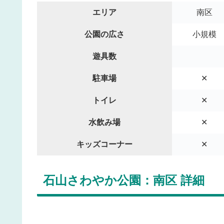
エリア
南区
公園の広さ
小規模
遊具数
駐車場
✕
トイレ
✕
水飲み場
✕
キッズコーナー
✕
石山さわやか公園：南区 詳細