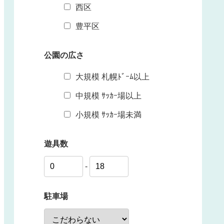
西区
豊平区
公園の広さ
大規模 札幌ﾄﾞｰﾑ以上
中規模 ｻｯｶｰ場以上
小規模 ｻｯｶｰ場未満
遊具数
-
駐車場