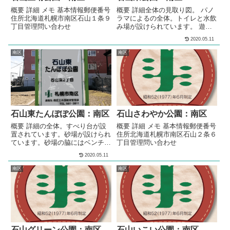
概要 詳細 メモ 基本情報郵便番号
概要 詳細全体の見取り図。 パノ
住所北海道札幌市南区石山１条９
ラマによるの全体。トイレと水飲
丁目管理問い合わせ
み場が設けられています。 遊具
エリアの遊具エリア全体。ブラン
2020.05.11
コが設置されています。すべり台
が設置されています。シーソーが
南区
南区
設置されています。3段階の高さ
の鉄棒が設置されています。アス
レチック遊具が設置されていま
す。アスレチック遊具が設置され
ています。砂場が設けられていま
す。砂場の脇にはベンチが設置さ
れています。 少年野球場（多目
石山東たんぽぽ公園：南区
石山さわやか公園：南区
的広場）の...
概要 詳細の全体。すべり台が設
概要 詳細 メモ 基本情報郵便番号
置されています。砂場が設けられ
住所北海道札幌市南区石山２条６
ています。砂場の脇にはベンチが
丁目管理問い合わせ
設置されています。 メモ南区の
2020.05.11
住宅街の中にある、公園です。
基本情報郵便番号〒005-0850住
南区
南区
所北海道札幌市南区石山東２丁目
管理問い合わせ
石山グリーン公園：南区
石山いこい公園：南区