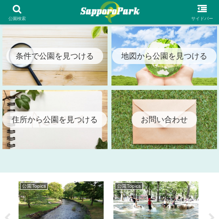
札幌市内の全公園情報を検索出来る札幌パーク（SapporoPark）
公園検索
サイドバー
条件で公園を見つける
地図から公園を見つける
住所から公園を見つける
お問い合わせ
公園Topics
公園Topics
公園