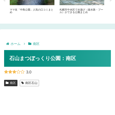
ママ友「中島公園」人気の口コミまと
札幌市中央区で水遊び（遊水路・プー
札幌
め
ル）ができる公園まとめ
ルホ
ホーム
南区
石山まつぼっくり公園：南区
3.0
南区
南区石山