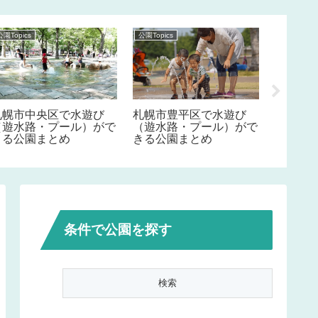
公園Topics
公園Topics
公園Topics
札幌市中央区で水遊び
札幌市豊平区で水遊び
札幌市
（遊水路・プール）がで
（遊水路・プール）がで
水路・
きる公園まとめ
きる公園まとめ
公園ま
条件で公園を探す