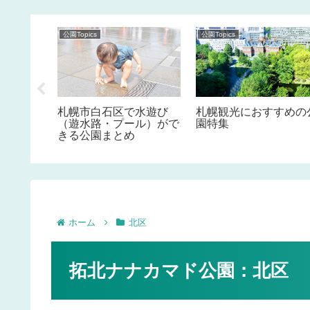
公園Topics
公園Topics
遊び（遊
札幌市白石区で水遊び
札幌観光におすすめの
ができる
（遊水路・プール）がで
園特集
きる公園まとめ
ホーム
北区
拓北ナナカマド公園：北区