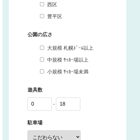
西区
豊平区
公園の広さ
大規模 札幌ﾄﾞｰﾑ以上
中規模 ｻｯｶｰ場以上
小規模 ｻｯｶｰ場未満
遊具数
-
駐車場