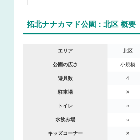
拓北ナナカマド公園：北区 概要
エリア
北区
公園の広さ
小規模
遊具数
4
駐車場
✕
トイレ
○
水飲み場
○
キッズコーナー
✕