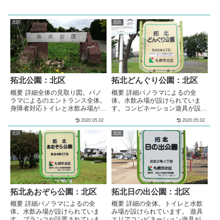
北区
北区
拓北公園：北区
拓北どんぐり公園：北区
概要 詳細全体の見取り図。パノ
概要 詳細パノラマによるの全
ラマによるのエントランス全体。
体。水飲み場が設けられていま
身障者対応トイレと水飲み場が、
す。コンビネーション遊具が設置
設けられています。 遊具エリア
されています。ブランコが設置さ
2020.05.02
2020.05.02
パノラマによるの遊具エリア全
れています。砂場が設けられてい
体。コンビネーション遊具が設置
ます。砂場の脇には、ベンチが設
北区
北区
されています。つる棚のパーゴラ
置されています。ベンチが設置さ
が設けられています。 多目的広
れています。 メモ住宅街の中に
場パノラマによるの多目的広場全
ある、公園です。水飲み場が設け
体。広場には、2メートルほどの
られています。コンビネーション
高さのスキー山が作られていま
遊具が設置されています。 基本
す。冬には、ソリ遊びやスキー遊
情報郵便番号〒002-8065住所北
びができる雪山になります。 パ
海道札幌市北区拓北５条４丁目３
拓北あおぞら公園：北区
拓北日の出公園：北区
ークゴルフ場ホ...
−３管理...
概要 詳細パノラマによるの全
概要 詳細の全体。トイレと水飲
体。水飲み場が設けられていま
み場が設けられています。 遊具
す。ブランコが設置されていま
エリアコンビネーション遊具が設