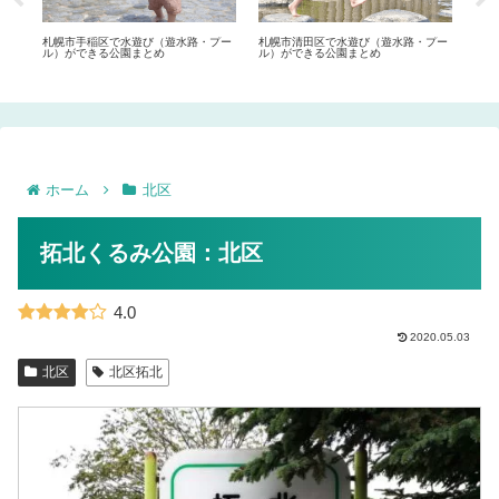
札幌市手稲区で水遊び（遊水路・プー
札幌市清田区で水遊び（遊水路・プー
札幌
ル）ができる公園まとめ
ル）ができる公園まとめ
大級
ホーム
北区
拓北くるみ公園：北区
4.0
2020.05.03
北区
北区拓北