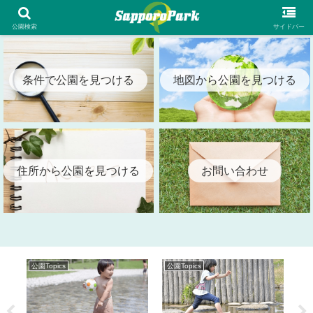
札幌市内の全公園情報を検索出来る札幌パーク（SapporoPark）
公園検索
サイドバー
条件で公園を見つける
地図から公園を見つける
住所から公園を見つける
お問い合わせ
公園Topics
公園Topics
公園