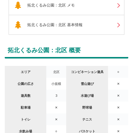
拓北くるみ公園：北区 メモ
拓北くるみ公園：北区 基本情報
拓北くるみ公園：北区 概要
エリア
北区
コンビネーション遊具
○
公園の広さ
小規模
雪山遊び
✕
遊具数
3
水遊び場
✕
駐車場
✕
野球場
✕
トイレ
✕
テニス
✕
水飲み場
○
バスケット
✕