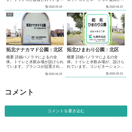
す。すべり台が設置されていま
置されています。サークル状のブ
2020.05.03
2020.04.25
す。シーソーが設置されていま
ランコが設置されています。ター
す。4段階の高さの鉄棒が設置さ
ザンロープ遊具が設置されていま
北区
北区
れています。砂場が設けられてい
す。3段階の高さの鉄棒が設置さ
ます。ベンチが設置されていま
れています。シェルター型のあず
す。芝による多目的な利用が出来
ま屋が、設けられています。 多
る広場が設けられています。 メ
目的広場多目的な利用が出来る広
モ住宅街の中にある、公園です。
場が設けられています。複数のベ
水飲み場が設けられています。芝
ンチが設置されています。 メモ
による多目的な利用が出来る広場
北区の住宅街の中にある、公園で
拓北ナナカマド公園：北区
拓北ひまわり公園：北区
が設けられています。 ...
す。トイレ...
概要 詳細パノラマによるの全
概要 詳細パノラマによるの全
体。トイレと水飲み場が設けられ
体。トイレと水飲み場が、設けら
ています。ブランコが設置されて
れています。コンビネーション遊
います。すべり台が設置されてい
具が設置されています。ブランコ
2020.05.03
2020.04.25
ます。シーソーが設置されていま
が設置されています。シーソーが
す。3段階の高さの鉄棒が設置さ
設置されています。多目的な利用
れています。砂場が設けられてい
が出来る広場が設けられていま
ます。砂場の脇にはベンチが設置
す。シェルター型のあずま屋が、
コメント
されています。多目的な利用が出
設けられています。複数の種類の
来る広場が設けられています。
ベンチが、公園内に複数設置され
メモ北区の住宅街の中にある、公
ています。 メモ住宅街の中にあ
園です。トイレと水飲み場が設け
る、公園です。トイレと水飲み場
コメントを書き込む
られています。多目的な利用が出
が、設けられています。コンビネ
来る広場が設...
ーション遊具が...