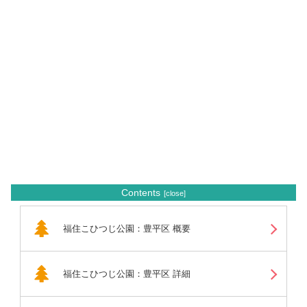
Contents
福住こひつじ公園：豊平区 概要
福住こひつじ公園：豊平区 詳細