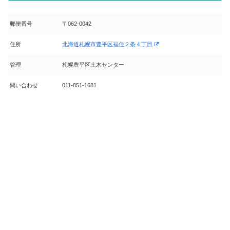
郵便番号
〒062-0042
住所
北海道札幌市豊平区福住２条４丁目
管理
札幌豊平区土木センター
問い合わせ
011-851-1681