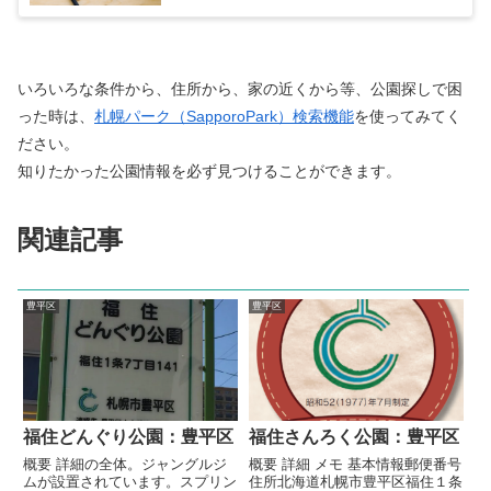
いろいろな条件から、住所から、家の近くから等、公園探しで困
った時は、
札幌パーク（SapporoPark）検索機能
を使ってみてく
ださい。
知りたかった公園情報を必ず見つけることができます。
関連記事
豊平区
豊平区
福住どんぐり公園：豊平区
福住さんろく公園：豊平区
概要 詳細の全体。ジャングルジ
概要 詳細 メモ 基本情報郵便番号
ムが設置されています。スプリン
住所北海道札幌市豊平区福住１条