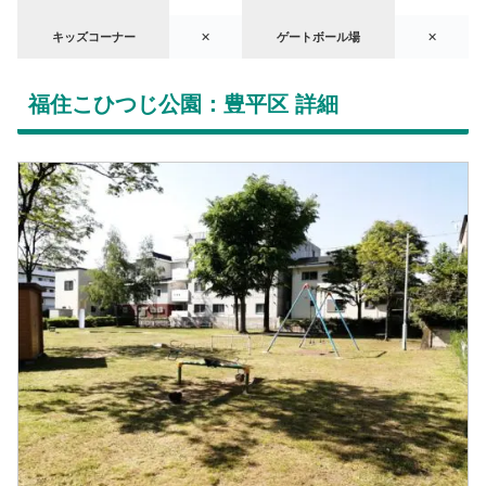
キッズコーナー
✕
ゲートボール場
✕
福住こひつじ公園：豊平区 詳細