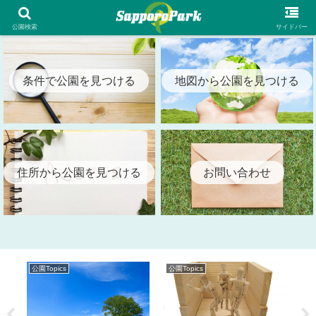
札幌市内の全公園情報を検索出来る札幌パーク（SapporoPark）
公園検索
サイドバー
条件で公園を見つける
地図から公園を見つける
住所から公園を見つける
お問い合わせ
公園Topics
公園Topics
公園