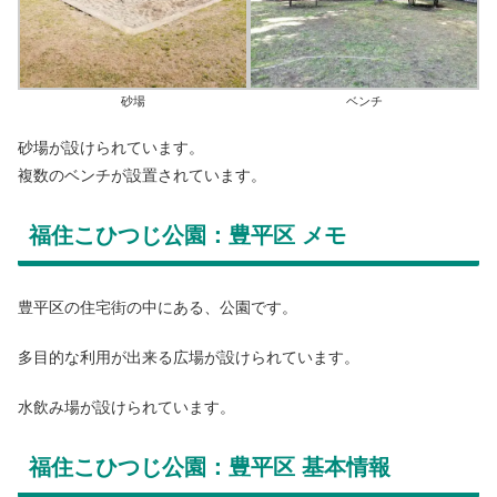
砂場
ベンチ
砂場が設けられています。
複数のベンチが設置されています。
福住こひつじ公園：豊平区 メモ
豊平区の住宅街の中にある、公園です。
多目的な利用が出来る広場が設けられています。
水飲み場が設けられています。
福住こひつじ公園：豊平区 基本情報