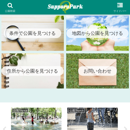
札幌市内の全公園情報を検索出来る札幌パーク（SapporoPark）
公園検索
サイドバー
条件で公園を見つける
地図から公園を見つける
住所から公園を見つける
お問い合わせ
公園Topics
公園Topics
公園