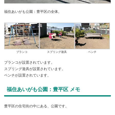
福住あいがも公園：豊平区の全体。
ブランコ
スプリング遊具
ベンチ
ブランコが設置されています。
スプリング遊具が設置されています。
ベンチが設置されています。
福住あいがも公園：豊平区 メモ
豊平区の住宅街の中にある、公園です。