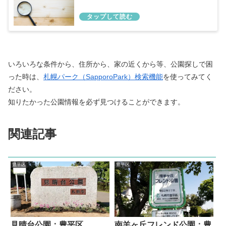
いろいろな条件から、住所から、家の近くから等、公園探しで困
った時は、
札幌パーク（SapporoPark）検索機能
を使ってみてく
ださい。
知りたかった公園情報を必ず見つけることができます。
関連記事
豊平区
豊平区
見晴台公園：豊平区
南羊ヶ丘フレンド公園：豊