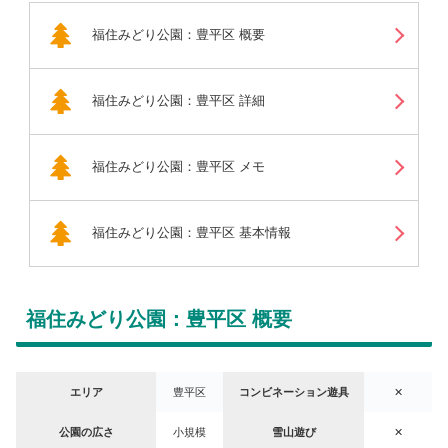
福住みどり公園：豊平区 概要
福住みどり公園：豊平区 詳細
福住みどり公園：豊平区 メモ
福住みどり公園：豊平区 基本情報
福住みどり公園：豊平区 概要
エリア
豊平区
コンビネーション遊具
✕
公園の広さ
小規模
雪山遊び
✕