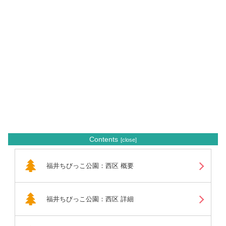
Contents
福井ちびっこ公園：西区 概要
福井ちびっこ公園：西区 詳細