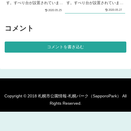
す。すべり台が設置されていま
す。すべり台が設置されていま
す。シーソーが設置されていま
す。造形遊具（プレイスカラプチ
2020.05.27
2020.05.25
す。3段階の高さの鉄棒が設置さ
ャー）が設置されています。砂場
れています。複数の種類のベンチ
が設けられています。砂場の脇に
が、公園内に複数設置されていま
はベンチが設置されています。テ
す。 メモ西区の住宅街の中にあ
ーブルベンチセットが設置されて
コメント
る、公園です。 基本情報郵便番
います。 メモ西区の住宅街の中
号〒063-0012住所北海道札幌市
にある、公園です。 基本情報郵
西区福井10丁目管理問い合わせ
便番号〒063-0012住所北海道札
幌市西区福井１丁目管理問い合わ
コメントを書き込む
せ
Copyright © 2018 札幌市公園情報-札幌パーク（SapporoPark） All
Rights Reserved.