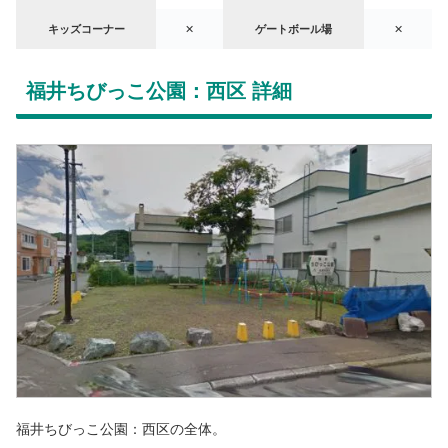
キッズコーナー
✕
ゲートボール場
✕
福井ちびっこ公園：西区 詳細
福井ちびっこ公園：西区の全体。