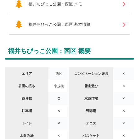
福井ちびっこ公園：西区 メモ
福井ちびっこ公園：西区 基本情報
福井ちびっこ公園：西区 概要
エリア
西区
コンビネーション遊具
✕
公園の広さ
小規模
雪山遊び
✕
遊具数
2
水遊び場
✕
駐車場
✕
野球場
✕
トイレ
✕
テニス
✕
水飲み場
✕
バスケット
✕