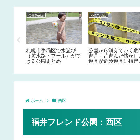
公園Topics
公園Topics
い公園
札幌市手稲区で水遊び
公園から消えていく危
ルホテル
（遊水路・プール）がで
遊具！昔遊んだ懐かし
きる公園まとめ
遊具が危険遊具に指定
れている事を知ってい
すか！？
ホーム
西区
福井フレンド公園：西区