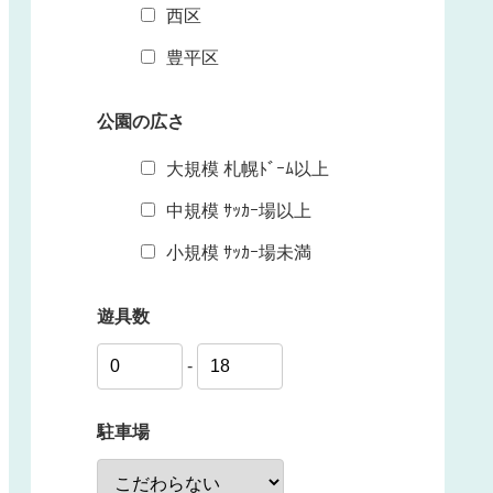
西区
豊平区
公園の広さ
大規模 札幌ﾄﾞｰﾑ以上
中規模 ｻｯｶｰ場以上
小規模 ｻｯｶｰ場未満
遊具数
-
駐車場