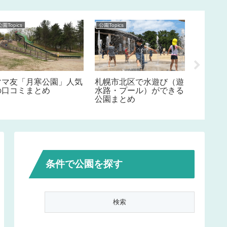
公園Topics
公園Topics
公園Topics
ママ友「月寒公園」人気
札幌市北区で水遊び（遊
札幌観
の口コミまとめ
水路・プール）ができる
園特集
公園まとめ
条件で公園を探す