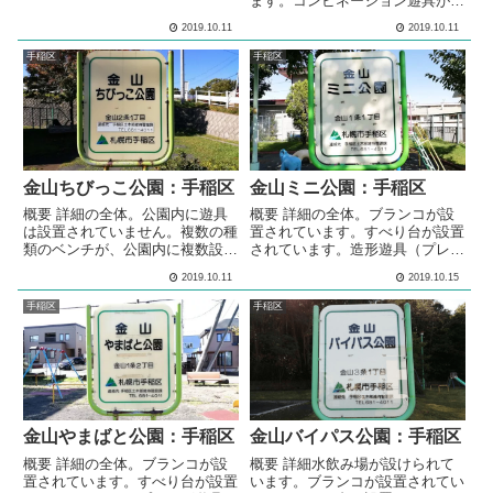
ます。コンビネーション遊具が設
置されています。1.5メートルほ
置されています。コンビネーショ
2019.10.11
2019.10.11
どの高さの傾斜が作られていま
ン遊具が設置されています。ブラ
す。冬には、ソリ遊びやスキー遊
ンコが設置されています。ターザ
手稲区
手稲区
びができる雪山になります。シェ
ンロープ遊具が設置されていま
ルター型のあずま屋が、設けられ
す。左右にスライドするスプリン
ています。ベンチが設置されてい
グ遊具が設置されています。砂場
ます。 多目的広場の多目的広場
が設けられています。多目的な利
全体。芝による多目的な利用が出
用が出来る広場が設けられていま
来る広場が設けられています。広
す。広場には、なだらかな傾斜が
場には、...
作られています。冬には、傾斜を
金山ちびっこ公園：手稲区
金山ミニ公園：手稲区
利用した雪山...
概要 詳細の全体。公園内に遊具
概要 詳細の全体。ブランコが設
は設置されていません。複数の種
置されています。すべり台が設置
類のベンチが、公園内に複数設置
されています。造形遊具（プレイ
されています。 メモ手稲区の住
スカラプチャー）が設置されてい
2019.10.11
2019.10.15
宅街の中にある、公園です。公園
ます。砂場が設けられています。
内に遊具は設置されていません。
メモ手稲区の住宅街の中にある、
手稲区
手稲区
ベンチのみ設置されています。
公園です。 基本情報郵便番号〒
基本情報郵便番号〒006-0042住
006-0041住所北海道札幌市手稲
所北海道札幌市手稲区金山２条１
区金山１条１丁目１２−２７管理
丁目４管理問い合わせ
問い合わせ
金山やまばと公園：手稲区
金山バイパス公園：手稲区
概要 詳細の全体。ブランコが設
概要 詳細水飲み場が設けられて
置されています。すべり台が設置
います。ブランコが設置されてい