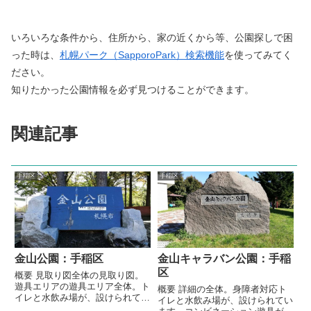
いろいろな条件から、住所から、家の近くから等、公園探しで困
った時は、
札幌パーク（SapporoPark）検索機能
を使ってみてく
ださい。
知りたかった公園情報を必ず見つけることができます。
関連記事
手稲区
手稲区
金山公園：手稲区
金山キャラバン公園：手稲
区
概要 見取り図全体の見取り図。
遊具エリアの遊具エリア全体。ト
概要 詳細の全体。身障者対応ト
イレと水飲み場が、設けられてい
イレと水飲み場が、設けられてい
ます。コンビネーション遊具が設