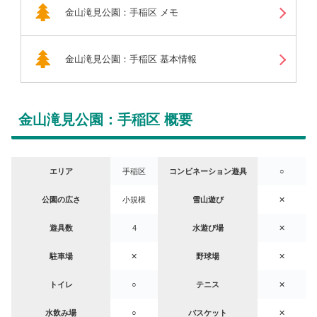
金山滝見公園：手稲区 メモ
金山滝見公園：手稲区 基本情報
金山滝見公園：手稲区 概要
エリア
手稲区
コンビネーション遊具
○
公園の広さ
小規模
雪山遊び
✕
遊具数
4
水遊び場
✕
駐車場
✕
野球場
✕
トイレ
○
テニス
✕
水飲み場
○
バスケット
✕