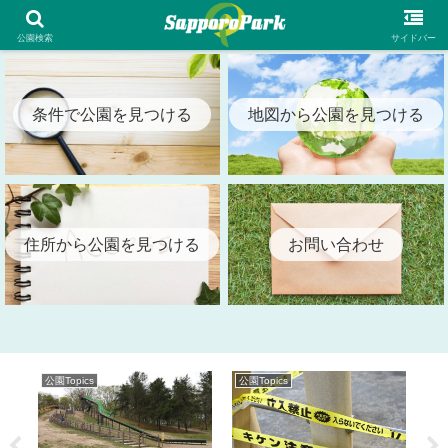
札幌市内の全公園情報を検索出来る札幌パーク（SapporoPark）
公園検索
サイドバー
条件で公園を見つける
地図から公園を見つける
住所から公園を見つける
お問い合わせ
公園Topics
公園Topics
公園