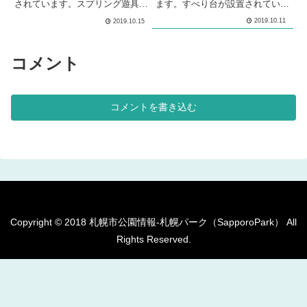
されています。スプリング遊具が
ます。すべり台が設置されていま
設置されています。ベンチが設置
す。シーソーが設置されていま
2019.10.11
2019.10.15
されています。 メモ手稲区の住
す。4段階の高さの鉄棒が設置さ
宅街の中にある、公園です。 基
れています。砂場が設けられてい
本情報郵便番号〒006-0041住所
ます。砂場の脇には、ベンチが設
北海道札幌市手稲区金山１条２丁
置されています。多目的な利用が
コメント
目４管理問い合わせ
出来る広場が設けられています。
複数の種類のベンチが、公園内に
複数設置されています。 メモ手
稲区の住宅街の中にある、公園で
コメントを書き込む
す。水飲み場が設けられていま
す。多目的な利...
Copyright © 2018 札幌市公園情報-札幌パーク（SapporoPark） All
Rights Reserved.