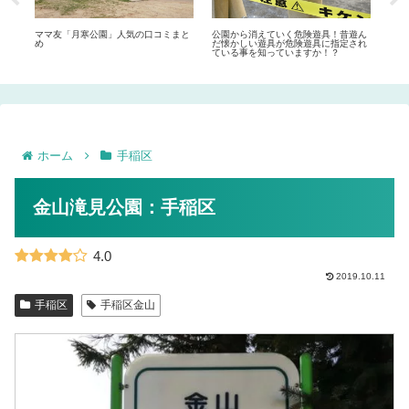
ー
ママ友「月寒公園」人気の口コミまと
公園から消えていく危険遊具！昔遊ん
札幌
め
だ懐かしい遊具が危険遊具に指定され
ル）
ている事を知っていますか！？
ホーム
手稲区
金山滝見公園：手稲区
4.0
2019.10.11
手稲区
手稲区金山