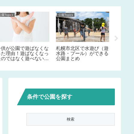
公園Topics
公園Topics
公園Topics
子供が公園で遊ばなくな
札幌市北区で水遊び（遊
札幌市
った理由！遊ばなくなっ
水路・プール）ができる
水路・
たのではなく遊べない！
公園まとめ
公園ま
その責任は我々大人！
条件で公園を探す