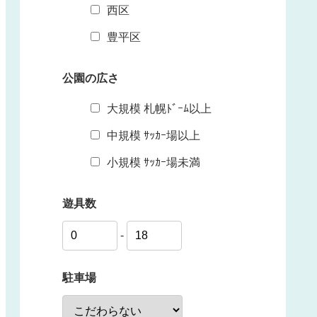
西区
豊平区
公園の広さ
大規模 札幌ﾄﾞｰﾑ以上
中規模 ｻｯｶｰ場以上
小規模 ｻｯｶｰ場未満
遊具数
-
駐車場