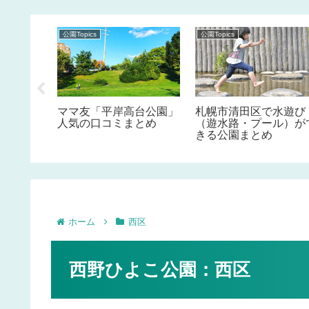
公園Topics
公園Topics
園」人気
ママ友「平岸高台公園」
札幌市清田区で水遊び
人気の口コミまとめ
（遊水路・プール）が
きる公園まとめ
ホーム
西区
西野ひよこ公園：西区