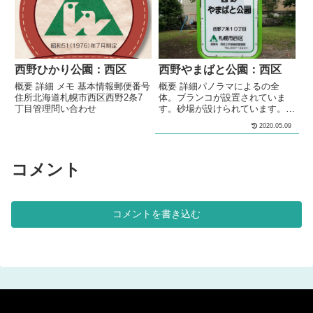
理問い合わせ
西野ひかり公園：西区
西野やまばと公園：西区
概要 詳細 メモ 基本情報郵便番号
概要 詳細パノラマによるの全
住所北海道札幌市西区西野2条7
体。ブランコが設置されていま
丁目管理問い合わせ
す。砂場が設けられています。砂
場の脇には、ベンチが設置されて
2020.05.09
います。 メモ住宅街の中にあ
る、小規模な公園です。 基本情
報郵便番号〒063-0037住所北海
道札幌市西区西野７条１０丁目１
コメント
１管理問い合わせ
コメントを書き込む