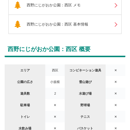
西野にじがおか公園：西区 メモ
西野にじがおか公園：西区 基本情報
西野にじがおか公園：西区 概要
エリア
西区
コンビネーション遊具
✕
公園の広さ
小規模
雪山遊び
✕
遊具数
2
水遊び場
✕
駐車場
✕
野球場
✕
トイレ
✕
テニス
✕
水飲み場
✕
バスケット
✕