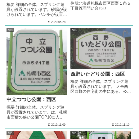
住所北海道札幌市西区西野１条５
概要 詳細の全体。スプリング遊
丁目管理問い合わせ
具が設置されています。砂場が設
けられています。ベンチが設置さ
れています。 メモ西区の住宅街
2020.05.28
の中にある、公園です。 基本情
報郵便番号〒063-0037住所北海
西区
西区
道札幌市西区西野７条７丁目管理
問い合わせ
西野いたどり公園：西区
概要 詳細の全体。スプリング遊
具が設置されています。 メモ西
区西野の住宅街の中にある、公園
です。 基本情報郵便番号〒063-
中立つつじ公園：西区
0041住所北海道札幌市西区西野
11条９丁目管理問い合わせ
概要 詳細の全体。スプリング遊
具が設置されています。は、札幌
市面積の狭い公園TOP10に入っ
ています。 メモ西区西野の住宅
2019.11.09
2019.11.10
街の中にある、公園です。 基本
情報郵便番号〒063-0035住所北
西区
西区
海道札幌市西区西野５条１丁目管