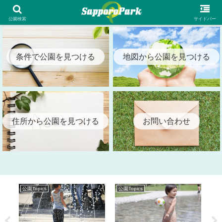
札幌市内の全公園情報を検索出来る札幌パーク（SapporoPark）
公園検索
サイドバー
条件で公園を見つける
地図から公園を見つける
住所から公園を見つける
お問い合わせ
公園Topics
公園Topics
公園