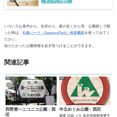
いろいろな条件から、住所から、家の近くから等、公園探しで困
った時は、
札幌パーク（SapporoPark）検索機能
を使ってみてく
ださい。
知りたかった公園情報を必ず見つけることができます。
関連記事
西区
西区
西野第一ニコニコ公園：西
中立めぐみ公園：西区
区
概要 詳細 メモ 基本情報郵便番号