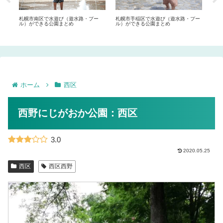
コミ
札幌市南区で水遊び（遊水路・プー
札幌市手稲区で水遊び（遊水路・プー
札幌
ル）ができる公園まとめ
ル）ができる公園まとめ
ル）
ホーム
西区
西野にじがおか公園：西区
3.0
2020.05.25
西区
西区西野