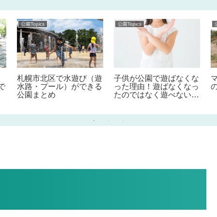
公園Topics
公園Topics
札幌市北区で水遊び（遊
子供が公園で遊ばなくな
で
水路・プール）ができる
った理由！遊ばなくなっ
公園まとめ
たのではなく遊べない！
その責任は我々大人！