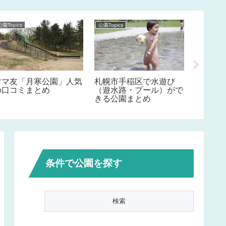
公園Topics
公園Topics
公園Topics
ママ友「月寒公園」人気
札幌市手稲区で水遊び
ママ友
の口コミまとめ
（遊水路・プール）がで
の口コ
きる公園まとめ
条件で公園を探す