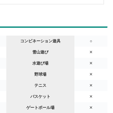
コンビネーション遊具
○
雪山遊び
✕
水遊び場
✕
野球場
✕
テニス
✕
バスケット
✕
ゲートボール場
✕