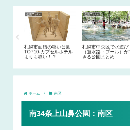
公園Topics
公園Topics
水遊び
札幌市面積の狭い公園
札幌市中央区で水遊び
ル）がで
TOP10-カプセルホテル
（遊水路・プール）が
よりも狭い！？
きる公園まとめ
ホーム
南区
南34条上山鼻公園：南区