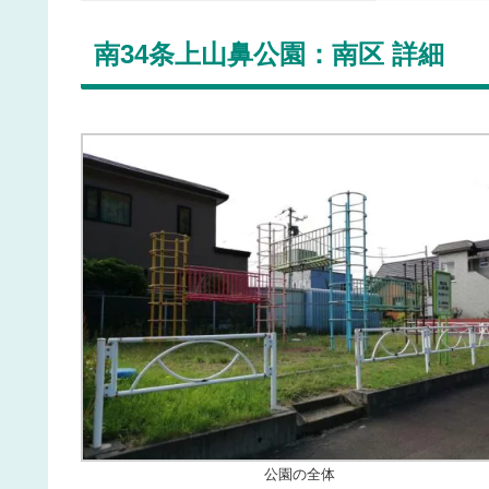
南34条上山鼻公園：南区 詳細
公園の全体