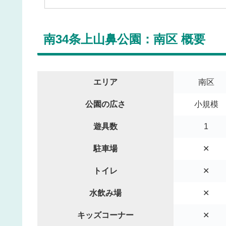
南34条上山鼻公園：南区 概要
エリア
南区
公園の広さ
小規模
遊具数
1
駐車場
✕
トイレ
✕
水飲み場
✕
キッズコーナー
✕