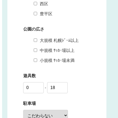
西区
豊平区
公園の広さ
大規模 札幌ﾄﾞｰﾑ以上
中規模 ｻｯｶｰ場以上
小規模 ｻｯｶｰ場未満
遊具数
-
駐車場