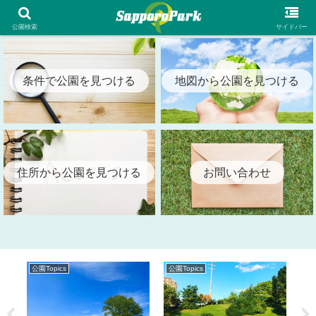
札幌市内の全公園情報を検索出来る札幌パーク（SapporoPark）
公園検索
サイドバー
条件で公園を見つける
地図から公園を見つける
住所から公園を見つける
お問い合わせ
公園Topics
公園Topics
公園