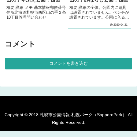
スキー山2メ...
概要 詳細 メモ 基本情報郵便番号
概要 詳細の全体。公園内に遊具
住所北海道札幌市西区山の手２条
は設置されていません。ベンチが
10丁目管理問い合わせ
設置されています。公園に入るに
は、階段を登る必要があります。
2020.04.21
メモ中央区の住宅街の中にある、
公園です。公園内に遊具は設置さ
れていません。 基本情報郵便番
号〒063-0001住所北海道札幌市
コメント
西区山の手１条13丁目管理問い
合わせ
コメントを書き込む
Copyright © 2018 札幌市公園情報-札幌パーク（SapporoPark） All
Rights Reserved.