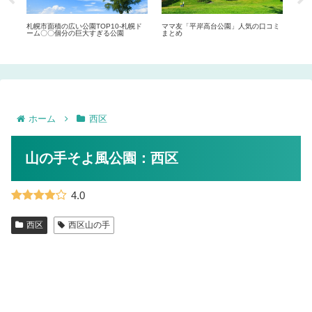
まと
札幌市面積の広い公園TOP10-札幌ド
ママ友「平岸高台公園」人気の口コミ
札幌
ーム〇〇個分の巨大すぎる公園
まとめ
大級
ホーム
西区
山の手そよ風公園：西区
4.0
西区
西区山の手