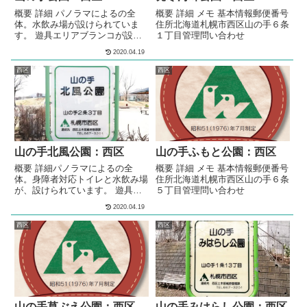
概要 詳細 パノラマによるの全
概要 詳細 メモ 基本情報郵便番号
体。水飲み場が設けられていま
住所北海道札幌市西区山の手６条
す。 遊具エリアブランコが設置
１丁目管理問い合わせ
されています。すべり台が設置さ
2020.04.19
れています。シーソーが設置され
ています。4段階の高さの鉄棒が
西区
西区
設置されています。砂場が設けら
れています。複数の種類のベンチ
が、公園内に複数設置されていま
す。 メモ西区の住宅街の中にあ
る、公園です。水飲み場が設けら
れています。 基本情報郵便番号
〒063-0004住所北海道札幌市西
山の手北風公園：西区
山の手ふもと公園：西区
区山の...
概要 詳細パノラマによるの全
概要 詳細 メモ 基本情報郵便番号
体。身障者対応トイレと水飲み場
住所北海道札幌市西区山の手６条
が、設けられています。 遊具エ
５丁目管理問い合わせ
リア傾斜を利用したコンビネーシ
2020.04.19
ョン遊具が設置されています。ブ
ランコが設置されています。うん
西区
西区
てい遊具が設置されています。3
段階の高さの鉄棒が設置されてい
ます。幼児が遊べる衝立遊具が設
置されています。スプリング遊具
が設置されています。砂場が設け
られています。シェルター型のあ
ずま屋が、設けられています。
山の手草ぶえ公園：西区
山の手みはらし公園：西区