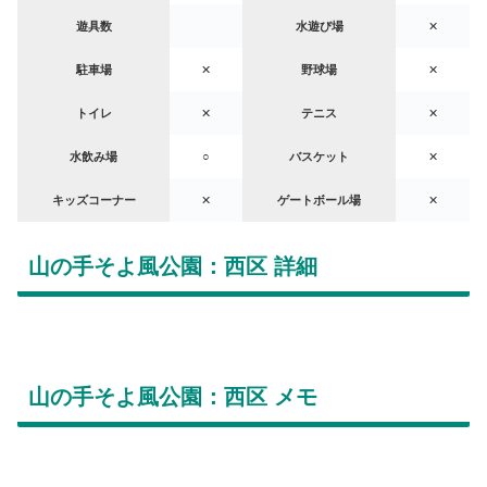
遊具数
水遊び場
✕
駐車場
✕
野球場
✕
トイレ
✕
テニス
✕
水飲み場
○
バスケット
✕
キッズコーナー
✕
ゲートボール場
✕
山の手そよ風公園：西区 詳細
山の手そよ風公園：西区 メモ