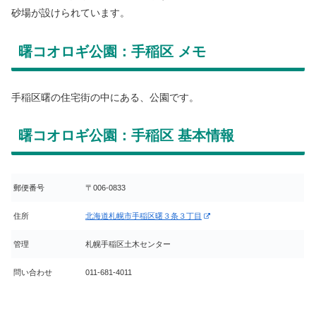
砂場が設けられています。
曙コオロギ公園：手稲区 メモ
手稲区曙の住宅街の中にある、公園です。
曙コオロギ公園：手稲区 基本情報
郵便番号
〒006-0833
住所
北海道札幌市手稲区曙３条３丁目
管理
札幌手稲区土木センター
問い合わせ
011-681-4011