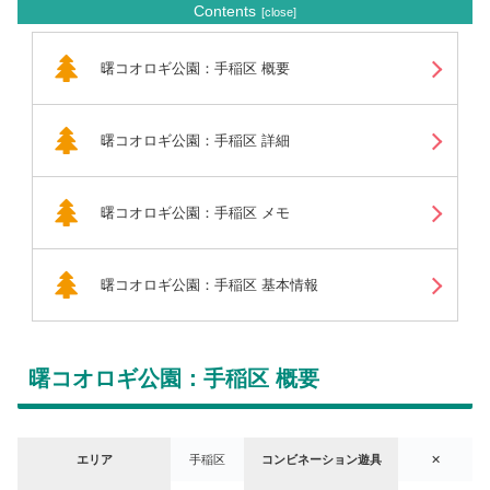
Contents
曙コオロギ公園：手稲区 概要
曙コオロギ公園：手稲区 詳細
曙コオロギ公園：手稲区 メモ
曙コオロギ公園：手稲区 基本情報
曙コオロギ公園：手稲区 概要
エリア
手稲区
コンビネーション遊具
✕