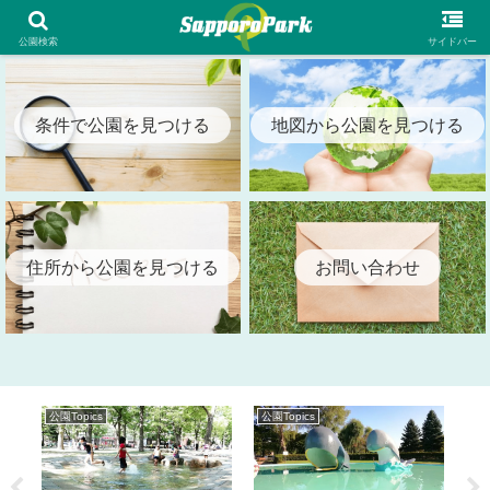
札幌市内の全公園情報を検索出来る札幌パーク（SapporoPark）
公園検索
サイドバー
条件で公園を見つける
地図から公園を見つける
住所から公園を見つける
お問い合わせ
公園Topics
公園Topics
公園