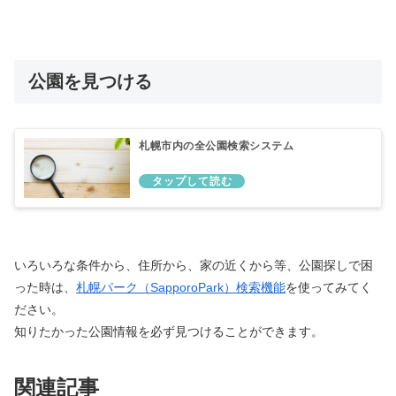
公園を見つける
札幌市内の全公園検索システム
いろいろな条件から、住所から、家の近くから等、公園探しで困
った時は、
札幌パーク（SapporoPark）検索機能
を使ってみてく
ださい。
知りたかった公園情報を必ず見つけることができます。
関連記事