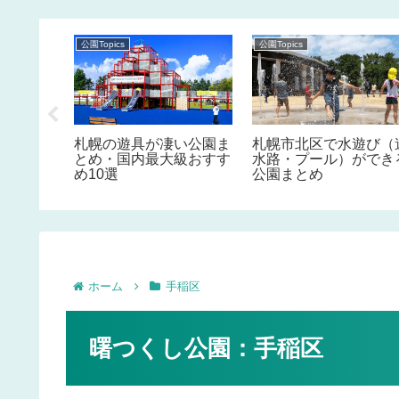
公園Topics
公園Topics
水遊び
札幌の遊具が凄い公園ま
札幌市北区で水遊び（
ル）がで
とめ・国内最大級おすす
水路・プール）ができ
め10選
公園まとめ
ホーム
手稲区
曙つくし公園：手稲区