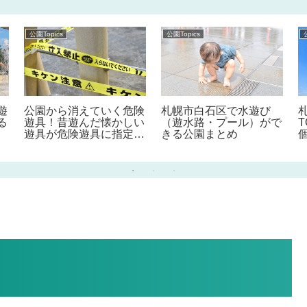
公園Topics
公園Topics
遊
公園から消えていく危険
札幌市白石区で水遊び
る
遊具！昔遊んだ懐かしい
（遊水路・プール）がで
T
遊具が危険遊具に指定さ
きる公園まとめ
れている事を知っていま
すか！？