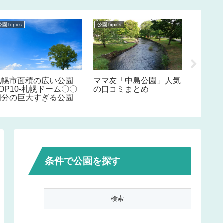
公園Topics
公園Topics
公園Topics
札幌市面積の広い公園
ママ友「中島公園」人気
ママ友
OP10-札幌ドーム〇〇
の口コミまとめ
人気の
個分の巨大すぎる公園
条件で公園を探す