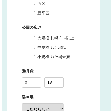
西区
豊平区
公園の広さ
大規模 札幌ﾄﾞｰﾑ以上
中規模 ｻｯｶｰ場以上
小規模 ｻｯｶｰ場未満
遊具数
-
駐車場