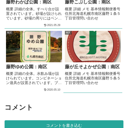
藤野わかば公園：南区
藤野こぶし公園：南区
概要 詳細の全体。すべり台が設
概要 詳細 メモ 基本情報郵便番号
置されています。砂場が設けられ
住所北海道札幌市南区藤野１条５
ています。砂場の周りにはベンチ
丁目管理問い合わせ
が設置されています。 メモ住宅
2021.05.29
街の中にある公園です。 基本情
報郵便番号〒061-2283住所北海
南区
南区
道札幌市南区藤野３条11丁目管
理問い合わせ
藤野ゆめ公園：南区
藤が丘そよかぜ公園：南区
概要 詳細の全体。水飲み場が設
概要 詳細 メモ 基本情報郵便番号
けられています。コンビネーショ
住所北海道札幌市南区藤野５条５
ン遊具が設置されています。ブラ
丁目管理問い合わせ
ンコが設置されています。スプリ
2020.05.10
ング遊具が設置されています。砂
場が設けられています。シェルタ
ー型のあずま屋が、設けられてい
コメント
ます。 メモ南区藤野の住宅街の
中にある、公園です。水飲み場が
設けられています。コンビネーシ
ョン遊具が設置されています。
基本情報郵便番号〒061-2281住
コメントを書き込む