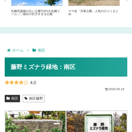
まと
札幌市面積の広い公園TOP10-札幌ド
ママ友「月寒公園」人気の口コミまと
札幌
ーム〇〇個分の巨大すぎる公園
め
ル）
ホーム
南区
藤野ミズナラ緑地：南区
4.0
2020.05.10
南区
南区藤野