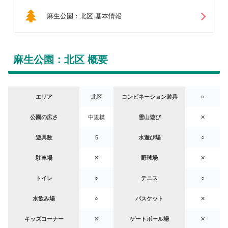
麻生公園：北区 基本情報
麻生公園：北区 概要
エリア
北区
コンビネーション遊具
○
公園の広さ
中規模
雪山遊び
✕
遊具数
5
水遊び場
○
駐車場
✕
野球場
✕
トイレ
○
テニス
○
水飲み場
○
バスケット
✕
キッズコーナー
✕
ゲートボール場
✕