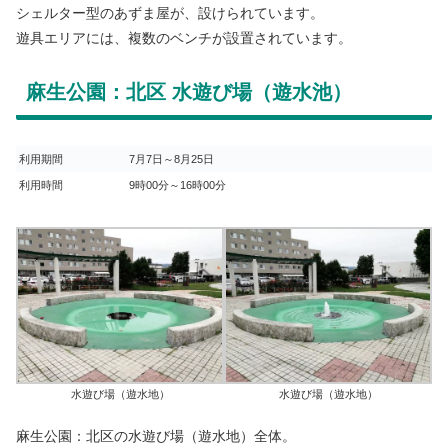
シェルター型のあずま屋が、設けられています。
遊具エリアには、複数のベンチが設置されています。
麻生公園：北区 水遊び場（遊水池）
利用期間
7月7日～8月25日
利用時間
9時00分～16時00分
水遊び場（遊水地）
水遊び場（遊水地）
麻生公園：北区の水遊び場（遊水地）全体。