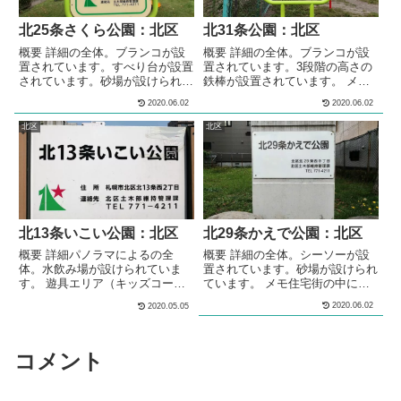
す。 メモ住宅街の中にある、公
園です。水飲み場が設けられてい
北25条さくら公園：北区
北31条公園：北区
ます。多目的な利用が...
概要 詳細の全体。ブランコが設
概要 詳細の全体。ブランコが設
置されています。すべり台が設置
置されています。3段階の高さの
されています。砂場が設けられて
鉄棒が設置されています。 メモ
います。ベンチが設置されていま
住宅街の中にある、公園です。
2020.06.02
2020.06.02
す。 メモ住宅街の中にある、公
基本情報郵便番号〒001-0031住
園です。 基本情報郵便番号〒
所北海道札幌市北区北３１条西３
北区
北区
001-0025住所北海道札幌市北区
丁目２−１７管理問い合わせ
北２５条西１３丁目１−３３管理
問い合わせ
北13条いこい公園：北区
北29条かえで公園：北区
概要 詳細パノラマによるの全
概要 詳細の全体。シーソーが設
体。水飲み場が設けられていま
置されています。砂場が設けられ
す。 遊具エリア（キッズコーナ
ています。 メモ住宅街の中にあ
ー）の遊具エリア（キッズコーナ
る、公園です。 基本情報郵便番
2020.06.02
2020.05.05
ー）全体。幼児が遊べる遊具が複
号〒001-0029住所北海道札幌市
数設置された、キッズコーナーが
北区北２９条西９丁目１−１２管
設けられています。キッズコーナ
理問い合わせ
ーに設置された高さの低いすべり
コメント
台。キッズコーナーに設置され
た、2基のスプリング遊具。キッ
ズコーナーに設置された、パネル