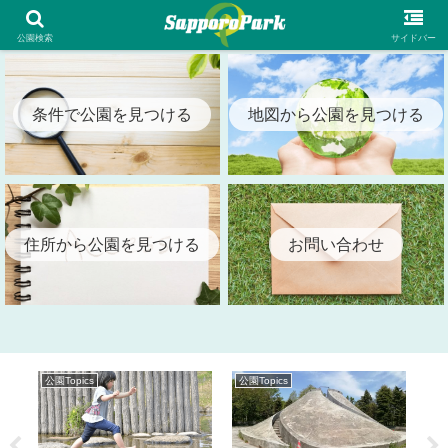
札幌市内の全公園情報を検索出来る札幌パーク（SapporoPark）
公園検索
サイドバー
条件で公園を見つける
地図から公園を見つける
住所から公園を見つける
お問い合わせ
公園Topics
公園Topics
公園