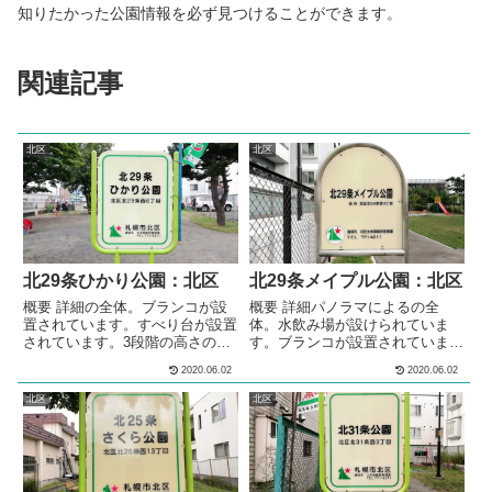
知りたかった公園情報を必ず見つけることができます。
関連記事
北区
北区
北29条ひかり公園：北区
北29条メイプル公園：北区
概要 詳細の全体。ブランコが設
概要 詳細パノラマによるの全
置されています。すべり台が設置
体。水飲み場が設けられていま
されています。3段階の高さの鉄
す。ブランコが設置されていま
棒が設置されています。スプリン
す。すべり台が設置されていま
2020.06.02
2020.06.02
グ遊具が設置されています。砂場
す。スプリング遊具が設置されて
が設けられています。ベンチが設
います。3段階の高さの鉄棒が設
北区
北区
置されています。 メモ住宅街の
置されています。砂場が設けられ
中にある、公園です。 基本情報
ています。多目的な利用が出来る
郵便番号〒001-0029住所北海道
広場が設けられています。シェル
札幌市北区北２９条西６丁目１
ター型のあずま屋が、設けられて
−１４管理問い合わせ
います。花壇が設置されていま