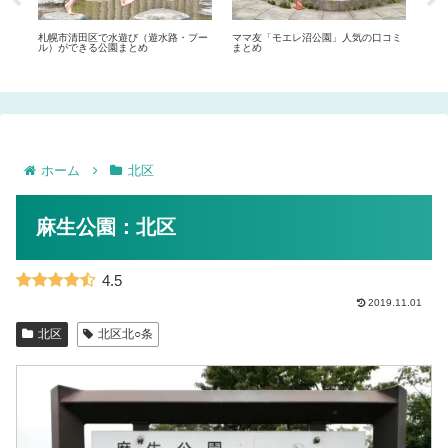
まと
札幌市清田区で水遊び（遊水路・プー
ママ友「モエレ沼公園」人気の口コミ
札幌
ル）ができる公園まとめ
まとめ
ル）
ホーム
北区
麻生公園：北区
4.5
2019.11.01
北区
北区北○条