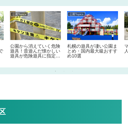
公園Topics
公園Topics
公園から消えていく危険
札幌の遊具が凄い公園ま
で
遊具！昔遊んだ懐かしい
とめ・国内最大級おすす
遊具が危険遊具に指定さ
め10選
れている事を知っていま
すか！？
区