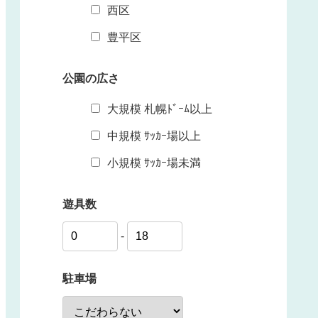
西区
豊平区
公園の広さ
大規模 札幌ﾄﾞｰﾑ以上
中規模 ｻｯｶｰ場以上
小規模 ｻｯｶｰ場未満
遊具数
-
駐車場