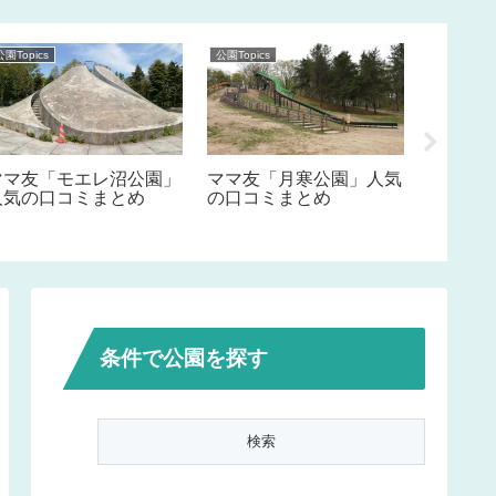
公園Topics
公園Topics
公園Topics
ママ友「モエレ沼公園」
ママ友「月寒公園」人気
ママ友
人気の口コミまとめ
の口コミまとめ
の口コ
条件で公園を探す