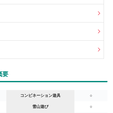
概要
コンビネーション遊具
○
雪山遊び
○