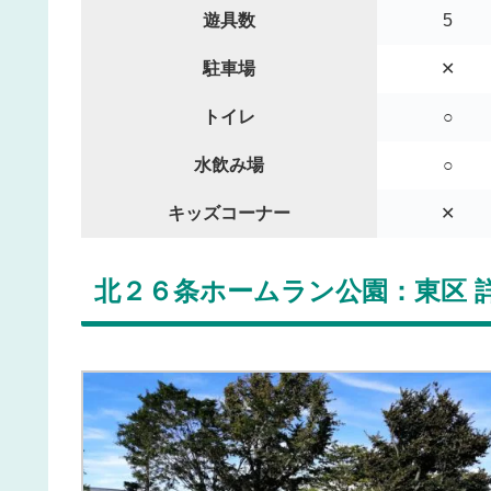
遊具数
5
駐車場
✕
トイレ
○
水飲み場
○
キッズコーナー
✕
北２６条ホームラン公園：東区 