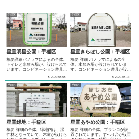
手稲区
手稲区
星置明星公園：手稲区
星置きらぼし公園：手稲区
概要詳細パノラマによるの全体。
概要 詳細 パノラマによるの全
トイレと水飲み場が、設けられて
体。水飲み場が設けられていま
います。コンビネーション遊具が
す。コンビネーション遊具が設置
設置されています。ブランコが2
されています。ブランコが設置さ
2020.05.05
2020.05.18
基設置されています。1基は、幼
れています。3段階の高さの鉄棒
児が遊べるバケット型です。幼児
が設置されています。パノラマに
手稲区
手稲区
が遊べる背の低い、すべり台が設
よるの多目的広場全体。多目的な
置されています。猫の侵入防止用
利用が可能な広場が設けられてい
ネットが施工されている砂場が設
ます。対面式のテーブルベンチセ
けられています。2メートルほど
ットが設置されています。公園内
の高さのスキー山が作られていま
には、複数のベンチが設置されて
す。冬には、ソリ遊びやスキー遊
います。 メモ住宅街の中にある
びができる雪山になります。多目
公園です。水飲み場が設けられて
星置緑地：手稲区
星置あやめ公園：手稲区
的な利用が...
います。コン...
概要 詳細の全体。緑地内は、湿
概要 詳細の全体。ブランコが設
性林となっていて、木道が設けら
置されています。すべり台が設置