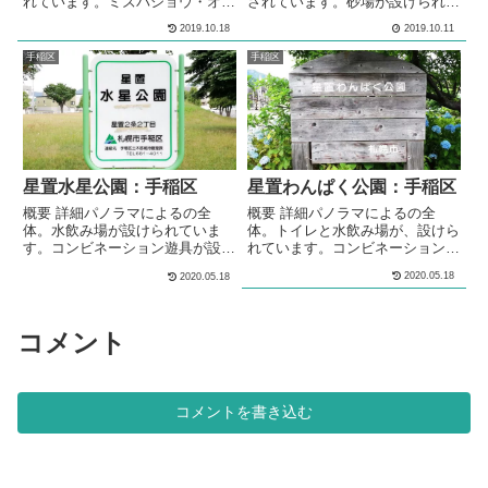
れています。ミズバショウ・オオ
されています。砂場が設けられて
ウバユリ等の湿生植物が自生して
います。ベンチが設置されていま
2019.10.18
2019.10.11
います。緑地内に遊具は設置され
す。 メモ手稲区の住宅街の中に
ていません。身障者対応トイレが
ある、公園です。 基本情報郵便
手稲区
手稲区
設けられています。複数ヶ所で湧
番号〒006-0050住所北海道札幌
き水が湧いています。木道には、
市手稲区星置南２丁目管理問い合
複数の休憩スペースが設けられ、
わせ
ベンチが設置されています。緑地
内で散策できる植物が紹介されて
います。 メモ緑地内は札幌市内
でも珍しい、湿性林となっていま
星置水星公園：手稲区
星置わんぱく公園：手稲区
す。湿性林...
概要 詳細パノラマによるの全
概要 詳細パノラマによるの全
体。水飲み場が設けられていま
体。トイレと水飲み場が、設けら
す。コンビネーション遊具が設置
れています。コンビネーション遊
されています。ターザンロープの
具が設置されています。コンビネ
2020.05.18
2020.05.18
遊具が設置されています。スプリ
ーション遊具が設置されていま
ング遊具が設置されています。砂
す。ブランコが設置されていま
場が設けられています。砂場の脇
す。スプリング遊具が設置されて
には、ベンチが設置されていま
います。パノラマによるの多目的
コメント
す。1.5メートルほどの高さの山
広場全体。多目的な利用が可能な
が作られています。冬には、ソリ
広場が設けられています。シェル
遊びが出来る雪山になります。パ
ター型のあずま屋が設けられてい
ノラマによるの多目的広場全体。
ます。花壇を囲むように、ベンチ
コメントを書き込む
芝による多目的な利用が可能な広
が設置されています。 メモ住宅
場が設けられて...
街の中にある公園...