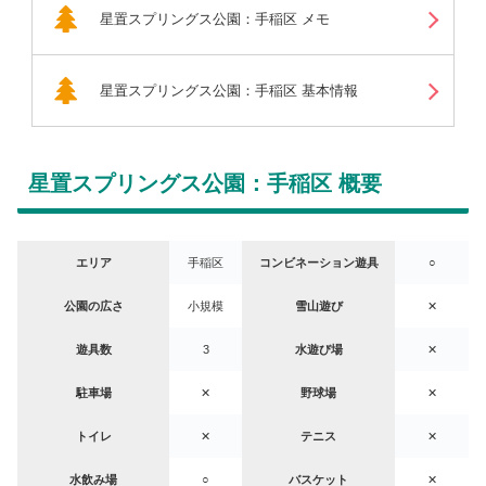
星置スプリングス公園：手稲区 メモ
星置スプリングス公園：手稲区 基本情報
星置スプリングス公園：手稲区 概要
エリア
手稲区
コンビネーション遊具
○
公園の広さ
小規模
雪山遊び
✕
遊具数
3
水遊び場
✕
駐車場
✕
野球場
✕
トイレ
✕
テニス
✕
水飲み場
○
バスケット
✕