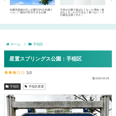
まと
札幌市面積の広い公園TOP10-札幌ド
子供が公園で遊ばなくなった理由！遊
札幌
ーム〇〇個分の巨大すぎる公園
ばなくなったのではなく遊べない！そ
ル）
の責任は我々大人！
ホーム
手稲区
星置スプリングス公園：手稲区
3.0
2020.05.05
手稲区
手稲区星置