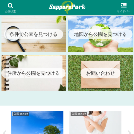
札幌市内の全公園情報を検索出来る札幌パーク（SapporoPark）
公園検索
サイドバー
条件で公園を見つける
地図から公園を見つける
住所から公園を見つける
お問い合わせ
公園Topics
公園Topics
公園