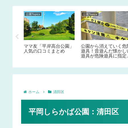
公園Topics
公園Topics
遊び（遊
ママ友「平岸高台公園」
公園から消えていく危
ができる
人気の口コミまとめ
遊具！昔遊んだ懐かし
遊具が危険遊具に指定
れている事を知ってい
すか！？
ホーム
清田区
平岡しらかば公園：清田区