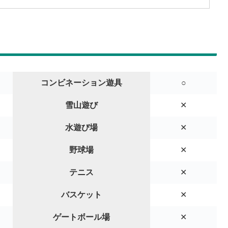
コンビネーション遊具
○
雪山遊び
✕
水遊び場
✕
野球場
✕
テニス
✕
バスケット
✕
ゲートボール場
✕