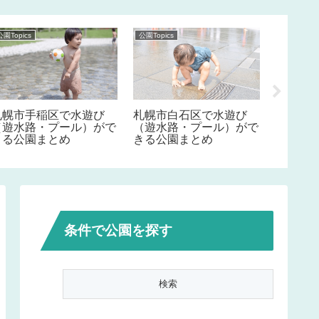
公園Topics
公園Topics
公園Topics
札幌市手稲区で水遊び
札幌市白石区で水遊び
札幌市
（遊水路・プール）がで
（遊水路・プール）がで
（遊水
きる公園まとめ
きる公園まとめ
きる公
条件で公園を探す