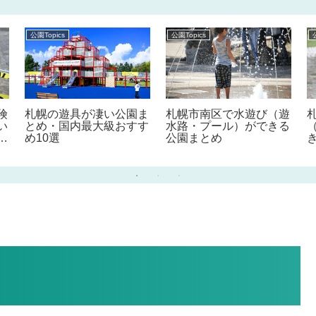
公園Topics
公園Topics
険
札幌の遊具が凄い公園ま
札幌市南区で水遊び（遊
い
とめ・国内最大級おすす
水路・プール）ができる
さ
め10選
公園まとめ
ま