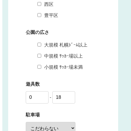
西区
豊平区
公園の広さ
大規模 札幌ﾄﾞｰﾑ以上
中規模 ｻｯｶｰ場以上
小規模 ｻｯｶｰ場未満
遊具数
-
駐車場