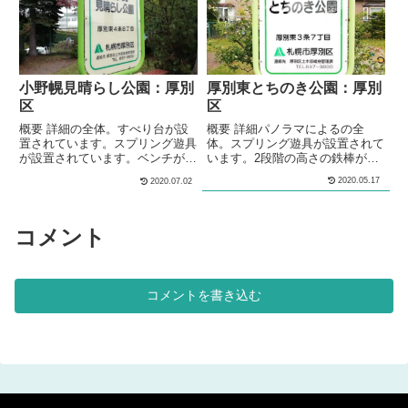
街の中にある、緑地です。多目的
ます。1.5メートルほどの高さの
な利用が出来る広場が設けられて
丘が作られています。冬には、ソ
います。水飲み場が設けられてい
リ遊びやスキー遊びが出来る雪山
ます。緑地内に遊具は設置されて
になります。丘の傾斜脇には、階
いません。 基本情報郵便番号〒
段が設けられています。丘の上に
004-0003住所北海道札幌市厚別
は、休憩スペースが設けられてい
小野幌見晴らし公園：厚別
厚別東とちのき公園：厚別
区厚...
ます。丘の上には、...
区
区
概要 詳細の全体。すべり台が設
概要 詳細パノラマによるの全
置されています。スプリング遊具
体。スプリング遊具が設置されて
が設置されています。ベンチが設
います。2段階の高さの鉄棒が設
置されています。 メモ厚別区の
置されています。砂場が設けられ
2020.05.17
2020.07.02
住宅街にある、公園です。 基本
ています。対面式のテーブルベン
情報郵便番号〒004-0004住所北
チセットが設置されています。ベ
海道札幌市厚別区厚別東４条８丁
ンチが設置されています。 メモ
目１４管理問い合わせ
住宅街の中にある公園です。 基
コメント
本情報郵便番号〒004-0003住所
札幌市厚別区厚別東３条７丁目５
管理問い合わせ
コメントを書き込む