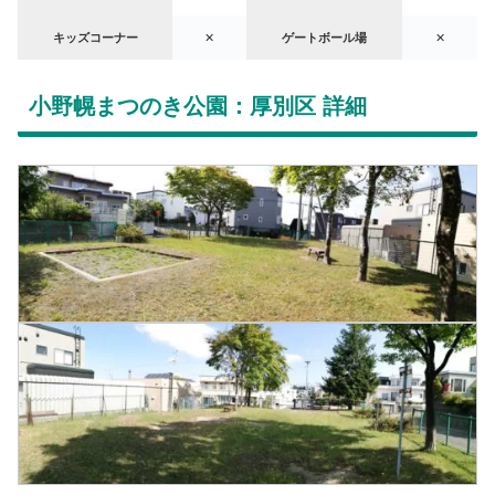
キッズコーナー
✕
ゲートボール場
✕
小野幌まつのき公園：厚別区 詳細