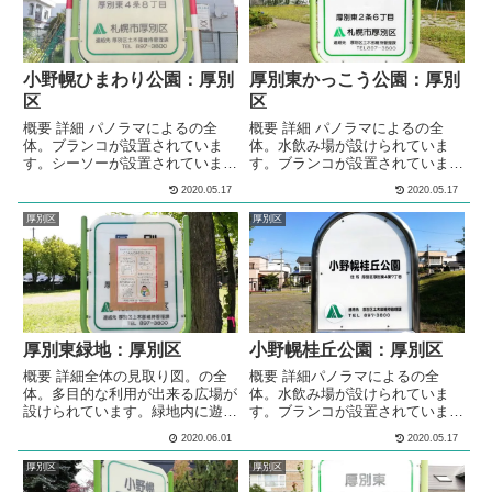
小野幌ひまわり公園：厚別
厚別東かっこう公園：厚別
区
区
概要 詳細 パノラマによるの全
概要 詳細 パノラマによるの全
体。ブランコが設置されていま
体。水飲み場が設けられていま
す。シーソーが設置されていま
す。ブランコが設置されていま
す。すべり台が設置されていま
す。すべり台が設置されていま
2020.05.17
2020.05.17
す。砂場が設けられています。ベ
す。3段階の高さの鉄棒が設置さ
ンチが設置されています。 メモ
れています。シーソーが設置され
厚別区
厚別区
住宅街の中にある公園です。 基
ています。スプリング遊具が2基
本情報郵便番号〒004-0004住所
設置されています。砂場が設けら
札幌市厚別区厚別東４条８丁目５
れています。砂場の脇には、ベン
管理問い合わせ
チが設置されています。シェルタ
ー型のあずま屋が設けられていま
す。花壇が設置されています。ベ
ンチが設置されています。 メモ
厚別東緑地：厚別区
小野幌桂丘公園：厚別区
住宅街の中にある...
概要 詳細全体の見取り図。の全
概要 詳細パノラマによるの全
体。多目的な利用が出来る広場が
体。水飲み場が設けられていま
設けられています。緑地内に遊具
す。ブランコが設置されていま
は設置されていません。水飲み場
す。すべり台が設置されていま
2020.06.01
2020.05.17
が設けられています。複数の種類
す。シーソーが設置されていま
のベンチが、公園内に複数設置さ
す。3段階の高さの鉄棒が設置さ
厚別区
厚別区
れています。 メモ厚別区の住宅
れています。砂場が設けられてい