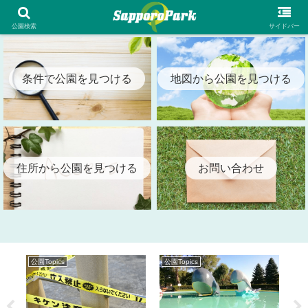
札幌市内の全公園情報を検索出来る札幌パーク（SapporoPark）
公園検索
サイドバー
条件で公園を見つける
地図から公園を見つける
住所から公園を見つける
お問い合わせ
公園Topics
公園Topics
公園