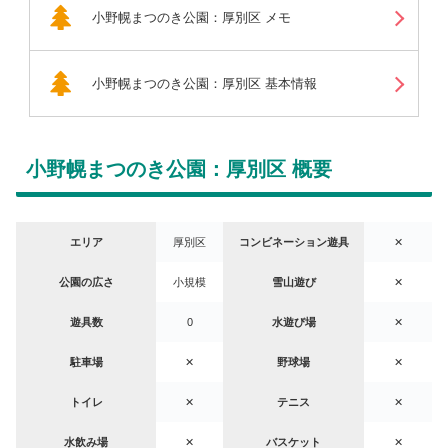
小野幌まつのき公園：厚別区 メモ
小野幌まつのき公園：厚別区 基本情報
小野幌まつのき公園：厚別区 概要
エリア
厚別区
コンビネーション遊具
✕
公園の広さ
小規模
雪山遊び
✕
遊具数
0
水遊び場
✕
駐車場
✕
野球場
✕
トイレ
✕
テニス
✕
水飲み場
✕
バスケット
✕