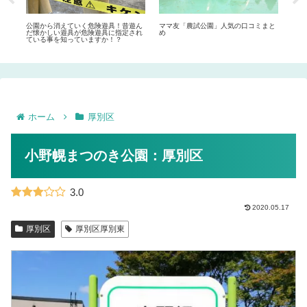
ー
公園から消えていく危険遊具！昔遊ん
ママ友「農試公園」人気の口コミまと
ママ
だ懐かしい遊具が危険遊具に指定され
め
め
ている事を知っていますか！？
ホーム
厚別区
小野幌まつのき公園：厚別区
3.0
2020.05.17
厚別区
厚別区厚別東