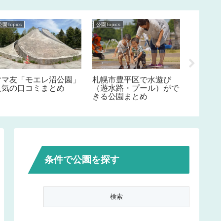
公園Topics
公園Topics
公園Topics
ママ友「モエレ沼公園」
札幌市豊平区で水遊び
札幌市
人気の口コミまとめ
（遊水路・プール）がで
（遊水
きる公園まとめ
きる公
条件で公園を探す