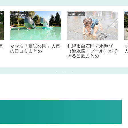
公園Topics
公園Topics
気
ママ友「農試公園」人気
札幌市白石区で水遊び
の口コミまとめ
（遊水路・プール）がで
きる公園まとめ