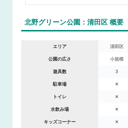
北野グリーン公園：清田区 概要
エリア
清田区
公園の広さ
小規模
遊具数
3
駐車場
✕
トイレ
✕
水飲み場
✕
キッズコーナー
✕