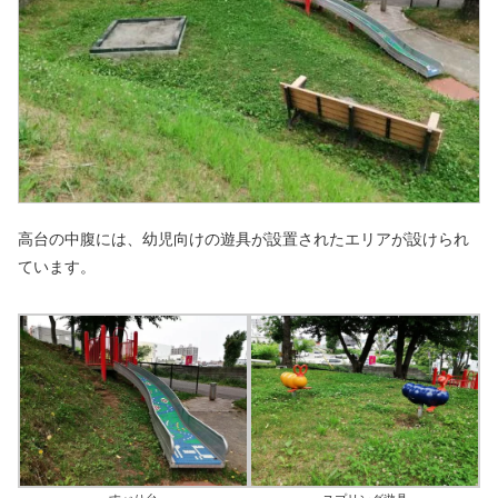
高台の中腹には、幼児向けの遊具が設置されたエリアが設けられ
ています。