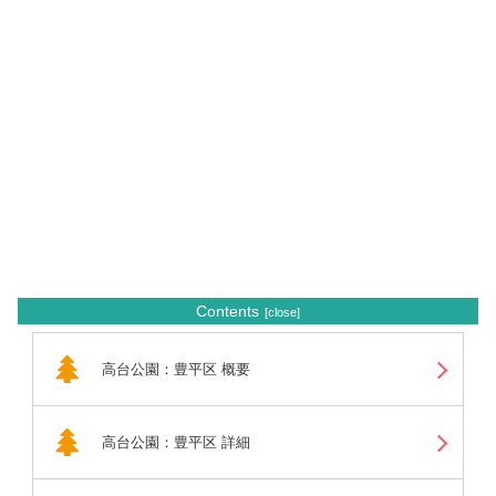
Contents
高台公園：豊平区 概要
高台公園：豊平区 詳細