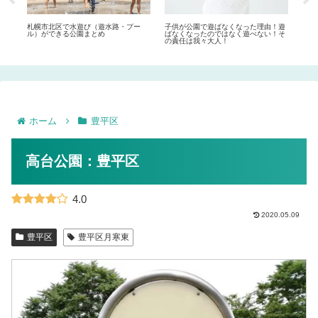
まと
札幌市北区で水遊び（遊水路・プー
子供が公園で遊ばなくなった理由！遊
ママ
ル）ができる公園まとめ
ばなくなったのではなく遊べない！そ
まと
の責任は我々大人！
ホーム
豊平区
高台公園：豊平区
4.0
2020.05.09
豊平区
豊平区月寒東