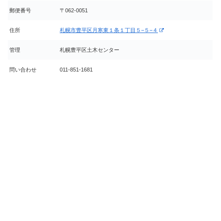
郵便番号
〒062-0051
住所
札幌市豊平区月寒東１条１丁目５−５−４
管理
札幌豊平区土木センター
問い合わせ
011-851-1681