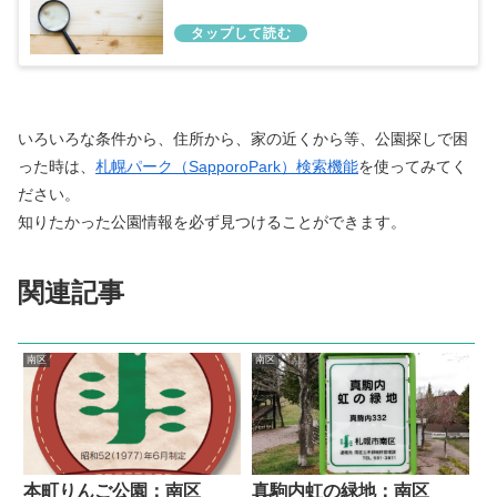
いろいろな条件から、住所から、家の近くから等、公園探しで困
った時は、
札幌パーク（SapporoPark）検索機能
を使ってみてく
ださい。
知りたかった公園情報を必ず見つけることができます。
関連記事
南区
南区
本町りんご公園：南区
真駒内虹の緑地：南区