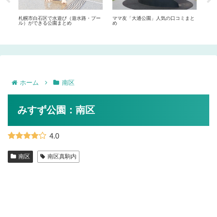
ー
札幌市白石区で水遊び（遊水路・プー
ママ友「大通公園」人気の口コミまと
札幌
ル）ができる公園まとめ
め
大級
ホーム
南区
みすず公園：南区
4.0
南区
南区真駒内