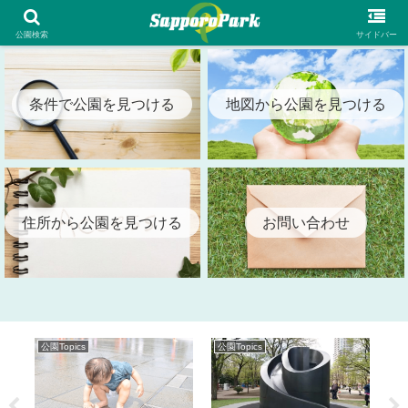
札幌市内の全公園情報を検索出来る札幌パーク（SapporoPark）
公園検索
サイドバー
条件で公園を見つける
地図から公園を見つける
住所から公園を見つける
お問い合わせ
公園Topics
公園Topics
公園