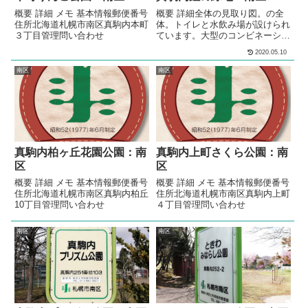
概要 詳細 メモ 基本情報郵便番号
概要 詳細全体の見取り図。の全
住所北海道札幌市南区真駒内本町
体。トイレと水飲み場が設けられ
３丁目管理問い合わせ
ています。大型のコンビネーショ
ン遊具が設置されています。大型
2020.05.10
のローラーすべり台が設置されて
います。の多目的広場全体。多目
南区
南区
的な利用が出来る広場が設けられ
ています。5メートルほどの高さ
に斜面が作られています。冬に
は、ソリ遊びやスキー遊びができ
る雪山になります。斜面には、階
段や園道が設けられています。斜
面の頂上には、ベンチが設置され
真駒内柏ヶ丘花園公園：南
真駒内上町さくら公園：南
た休憩スペー...
区
区
概要 詳細 メモ 基本情報郵便番号
概要 詳細 メモ 基本情報郵便番号
住所北海道札幌市南区真駒内柏丘
住所北海道札幌市南区真駒内上町
10丁目管理問い合わせ
４丁目管理問い合わせ
南区
南区