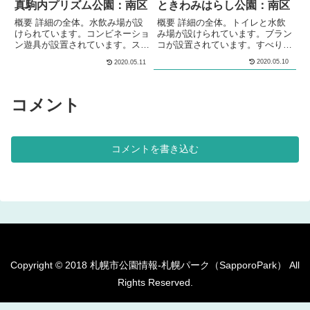
真駒内プリズム公園：南区
ときわみはらし公園：南区
概要 詳細の全体。水飲み場が設
概要 詳細の全体。トイレと水飲
けられています。コンビネーショ
み場が設けられています。ブラン
ン遊具が設置されています。スプ
コが設置されています。すべり台
リング遊具が設置されています。
が設置されています。3段階の高
2020.05.10
2020.05.11
3段階の高さの鉄棒が設置されて
さの鉄棒が設置されています。す
います。シェルター型のあずま屋
べり台の着地場所に砂場が設けら
が、設けられています。つる棚の
れています。砂場の脇にはベンチ
パーゴラが設けられています。
が設置されています。桜が植えら
コメント
メモ南区の住宅街の中にある、公
れています。複数のベンチが設置
園です。水飲み場が設けられてい
されています。 メモ南区の住宅
ます。コンビネーション遊具が設
街の中にある、公園です。トイレ
置されています。 基本情報郵便
と水飲み場が設けられています。
コメントを書き込む
番号〒005-0861住所北海道札幌
基本情報郵便番号〒005-0861住
市南...
所...
Copyright © 2018 札幌市公園情報-札幌パーク（SapporoPark） All
Rights Reserved.