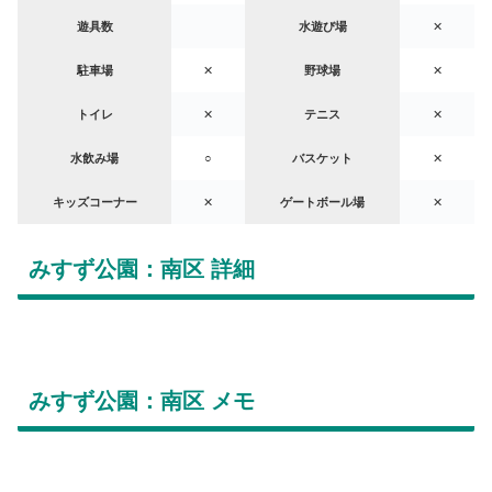
遊具数
水遊び場
✕
駐車場
✕
野球場
✕
トイレ
✕
テニス
✕
水飲み場
○
バスケット
✕
キッズコーナー
✕
ゲートボール場
✕
みすず公園：南区 詳細
みすず公園：南区 メモ