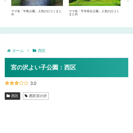
プセ
ママ友「中島公園」人気の口コミまと
ママ友「平岸高台公園」人気の口コミ
ママ
め
まとめ
め
ホーム
西区
宮の沢よい子公園：西区
3.0
西区
西区宮の沢