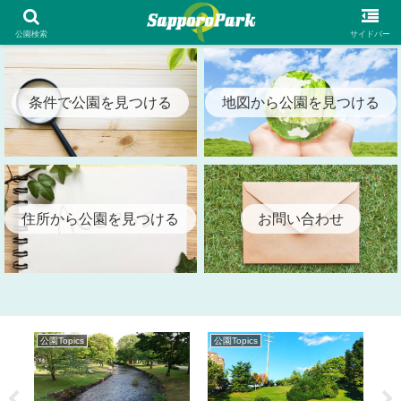
札幌市内の全公園情報を検索出来る札幌パーク（SapporoPark）
公園検索
サイドバー
条件で公園を見つける
地図から公園を見つける
住所から公園を見つける
お問い合わせ
公園Topics
公園Topics
公園