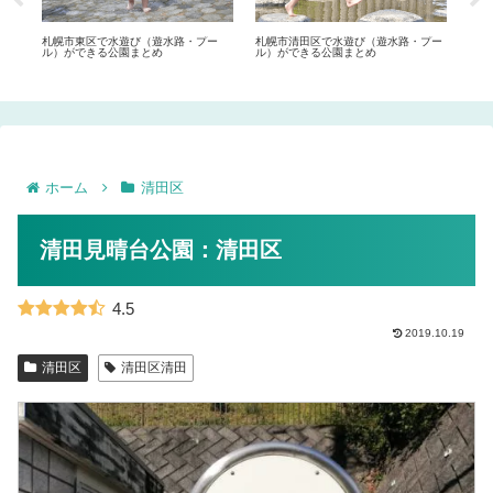
コミ
札幌市東区で水遊び（遊水路・プー
札幌市清田区で水遊び（遊水路・プー
札幌
ル）ができる公園まとめ
ル）ができる公園まとめ
ーム
ホーム
清田区
清田見晴台公園：清田区
4.5
2019.10.19
清田区
清田区清田