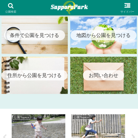
札幌市内の全公園情報を検索出来る札幌パーク（SapporoPark）
公園検索
サイドバー
条件で公園を見つける
地図から公園を見つける
住所から公園を見つける
お問い合わせ
公園Topics
公園Topics
公園