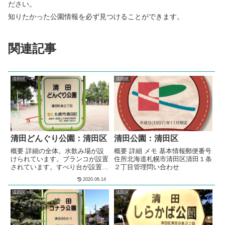
ださい。
知りたかった公園情報を必ず見つけることができます。
関連記事
清田区
清田区
清田どんぐり公園：清田区
清田公園：清田区
概要 詳細の全体。水飲み場が設
概要 詳細 メモ 基本情報郵便番号
けられています。ブランコが設置
住所北海道札幌市清田区清田１条
されています。すべり台が設置さ
２丁目管理問い合わせ
れています。リングトンネル遊具
2020.06.14
が設置されています。3段階の高
さの鉄棒が設置されています。シ
清田区
清田区
ーソーが設置されています。造形
遊具（プレイスカラプチャー）が
設置されています。砂場が設けら
れています。の多目的広場全体。