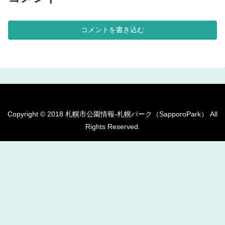
ます。 の多目的広場全体。多目
的な利用が出来る広場が設けられ
ています。シェルター型のあずま
屋が、設けられています。複数の
コメントを書き込む
種類のベンチが、公園内に複数設
置されていま...
Copyright © 2018 札幌市公園情報-札幌パーク（SapporoPark） All
Rights Reserved.