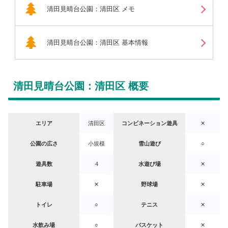
清田見晴台公園：清田区 メモ
清田見晴台公園：清田区 基本情報
清田見晴台公園：清田区 概要
エリア
清田区
コンビネーション遊具
✕
公園の広さ
小規模
雪山遊び
○
遊具数
4
水遊び場
✕
駐車場
✕
野球場
✕
トイレ
○
テニス
✕
水飲み場
○
バスケット
✕