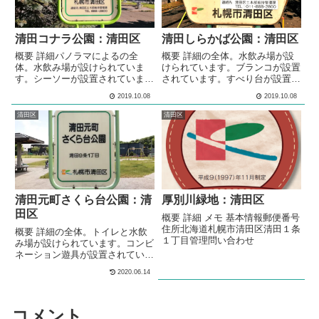
芝生による多目的な利用が出来る
広場が設けられています。つる棚
のパーゴラが設けられています。
清田コナラ公園：清田区
清田しらかば公園：清田区
公園内には...
概要 詳細パノラマによるの全
概要 詳細の全体。水飲み場が設
体。水飲み場が設けられていま
けられています。ブランコが設置
す。シーソーが設置されていま
されています。すべり台が設置さ
す。1.5メートルほどの高さの山
れています。回転ジャングルジム
2019.10.08
2019.10.08
が作られています。冬には、ソリ
が設置されています。シーソーが
遊びやスキー遊びができる雪山に
設置されています。4段階の高さ
清田区
清田区
なります。山の頂上には、ベンチ
の鉄棒が設置されています。砂場
が設置されています。 メモ住宅
が設けられています。芝による多
街の中にある、公園です。水飲み
目的な利用が出来る広場が設けら
場が設けられています。1.5メー
れています。シェルター型のあず
トルほどの高さの山が作られてい
ま屋が、設けられています。複数
ます。冬には、ソリ遊びやスキー
の種類のベンチが、公園内に複数
遊びができる雪山になります。
設置されています。 メモ住宅街
清田元町さくら台公園：清
厚別川緑地：清田区
基本情報郵便...
の中にある...
田区
概要 詳細 メモ 基本情報郵便番号
住所北海道札幌市清田区清田１条
概要 詳細の全体。トイレと水飲
１丁目管理問い合わせ
み場が設けられています。コンビ
ネーション遊具が設置されていま
す。ブランコが設置されていま
2020.06.14
す。3段階の高さの鉄棒が設置さ
れています。模型遊具が複数設置
されています。回転遊具が設置さ
コメント
れています。砂場が設けられてい