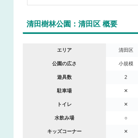
清田樹林公園：清田区 概要
エリア
清田区
公園の広さ
小規模
遊具数
2
駐車場
✕
トイレ
✕
水飲み場
○
キッズコーナー
✕