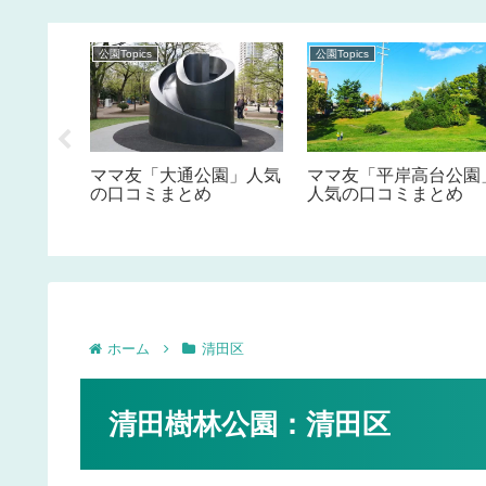
公園Topics
公園Topics
いく危険
ママ友「大通公園」人気
ママ友「平岸高台公園
懐かしい
の口コミまとめ
人気の口コミまとめ
に指定さ
っていま
ホーム
清田区
清田樹林公園：清田区