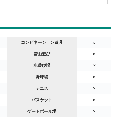
コンビネーション遊具
○
雪山遊び
✕
水遊び場
✕
野球場
✕
テニス
✕
バスケット
✕
ゲートボール場
✕