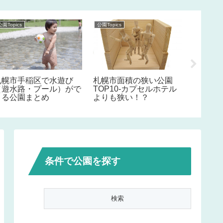
公園Topics
公園Topics
公園Topics
札幌市手稲区で水遊び
札幌市面積の狭い公園
札幌の
（遊水路・プール）がで
TOP10-カプセルホテル
とめ・
きる公園まとめ
よりも狭い！？
め10選
条件で公園を探す