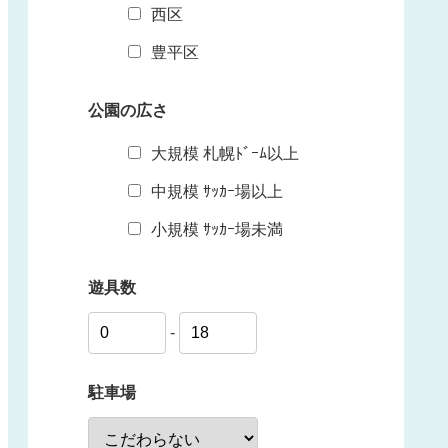
西区
豊平区
公園の広さ
大規模 札幌ﾄﾞｰﾑ以上
中規模 ｻｯｶｰ場以上
小規模 ｻｯｶｰ場未満
遊具数
-
駐車場