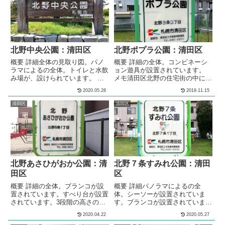
北野中央公園：清田区
北野ポプラ公園：清田区
概要 詳細全体の見取り図。パノ
概要 詳細の全体。コンビネーシ
ラマによるの全体。トイレと水飲
ョン遊具が設置されています。
み場が、設けられています。 南
メモ清田区北野の住宅街の中にあ
側の遊具エリア南側の遊具エリア
る、公園です。 基本情報郵便番
2020.05.28
2019.11.15
入口の園名板。の南側の遊具エリ
号〒004-0863住所北海道札幌市
ア全体。水飲み場が設けられてい
清田区北野３条３丁目管理問い合
清田区
清田区
ます。大型のコンビネーション遊
わせ
具が設置されています。傾斜を利
用したすべり台が設置されていま
す。すべり台の着地場所には、砂
場が設けられています。バスケッ
トコートとバスケットゴールが1
台設置されています。バスケット
北野あさひがおか公園：清
北野７条すみれ公園：清田
コートには...
田区
区
概要 詳細の全体。ブランコが設
概要 詳細パノラマによるの全
置されています。すべり台が設置
体。シーソーが設置されていま
されています。3段階の高さの鉄
す。ブランコが設置されていま
棒が設置されています。ベンチが
す。すべり台が設置されていま
2020.04.22
2020.05.27
設置されています。 メモ清田区
す。砂場が設けられています。ベ