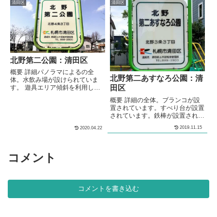
の住宅街の中にある、公園です。
ンチが設置されています。 メモ
清田区
清田区
基本情報郵便番号〒004-0865住
住宅街の中にある公園です。 基
所北海道札幌市清田区北野５条１
本情報郵便番号〒004-0867住所
丁目管理問い合わせ
札幌市清田区北野７条１丁目７
−１０管理問い合わせ
北野第二公園：清田区
概要 詳細パノラマによるの全
北野第二あすなろ公園：清
体。水飲み場が設けられていま
す。 遊具エリア傾斜を利用して
田区
コンビネーション遊具が設置され
概要 詳細の全体。ブランコが設
ています。コンビネーション遊具
置されています。すべり台が設置
には、ターザンロープ遊具が設置
されています。鉄棒が設置されて
されています。ブランコが設置さ
います。砂場が設けられていま
れています。船の形をした砂場が
2019.11.15
2020.04.22
す。 メモ清田区北野の住宅街の
設けられています。シェルター型
中にある、公園です。 基本情報
のあずま屋が、設けられていま
郵便番号〒004-0863住所北海道
す。 多目的広場多目的な利用が
札幌市清田区北野３条３丁目管理
コメント
出来る広場が設けられています。
問い合わせ
2メートルほどの高さのスキー山
が作られています...
コメントを書き込む