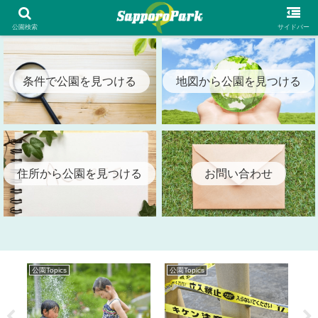
札幌市内の全公園情報を検索出来る札幌パーク（SapporoPark）
公園検索
サイドバー
条件で公園を見つける
地図から公園を見つける
住所から公園を見つける
お問い合わせ
公園Topics
公園Topics
公園