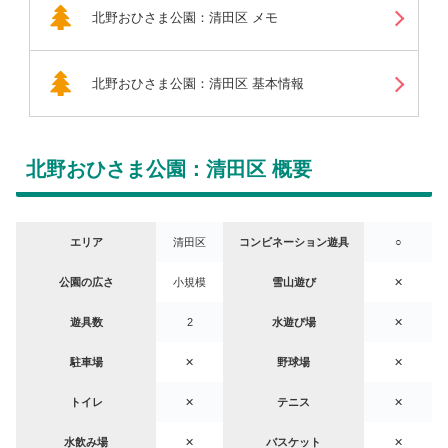
北野おひさま公園：清田区 メモ
北野おひさま公園：清田区 基本情報
北野おひさま公園：清田区 概要
エリア
清田区
コンビネーション遊具
○
公園の広さ
小規模
雪山遊び
✕
遊具数
2
水遊び場
✕
駐車場
✕
野球場
✕
トイレ
✕
テニス
✕
水飲み場
✕
バスケット
✕