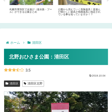
まと
札幌市厚別区で水遊び（遊水路・プー
公園から消えていく危険遊具！昔遊ん
ママ
ル）ができる公園まとめ
だ懐かしい遊具が危険遊具に指定され
まと
ている事を知っていますか！？
ホーム
清田区
北野おひさま公園：清田区
3.5
2019.10.04
清田区
清田区北野