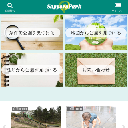
札幌市内の全公園情報を検索出来る札幌パーク（SapporoPark）
公園検索
サイドバー
条件で公園を見つける
地図から公園を見つける
住所から公園を見つける
お問い合わせ
公園Topics
公園Topics
公園