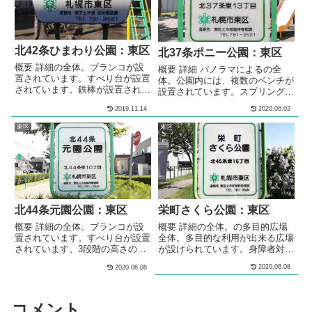
が設置されています。複数の種類
のベンチが、公園内に複数設置さ
れています。 メモ東区の住宅街
の中にある...
北42条ひまわり公園：東区
北37条ポニー公園：東区
概要 詳細の全体。ブランコが設
概要 詳細 パノラマによるの全
置されています。すべり台が設置
体。公園内には、複数のベンチが
されています。鉄棒が設置されて
設置されています。スプリング遊
います。砂場が設けられていま
具が設置されています。砂場が設
2019.11.14
2020.06.02
す。 メモ東区の住宅街の中にあ
けられています。公園内には、複
る、公園です。 基本情報郵便番
数のベンチが設置されています。
東区
東区
号〒007-0842住所北海道札幌市
メモ住宅街の中にある、公園で
東区北42条東３丁目管理問い合
す。コンビネーション遊具が設置
わせ
されています。 基本情報郵便番
号〒007-0837住所北海道札幌市
東区北３７条東１３丁目２管理問
い合わせ
北44条元園公園：東区
栄町さくら公園：東区
概要 詳細の全体。ブランコが設
概要 詳細の全体。の多目的広場
置されています。すべり台が設置
全体。多目的な利用が出来る広場
されています。3段階の高さの鉄
が設けられています。身障者対応
棒が設置されています。シーソー
トイレと水飲み場が、設けられて
2020.06.08
2020.06.08
が設置されています。砂場が設け
います。コンビネーション遊具が
られています。砂場の脇にはベン
設置されています。ブランコが2
チが設置されています。 メモ東
基設置されています。1基は幼児
区の住宅街の中にある、公園で
が遊べるバケット型のブランコで
コメント