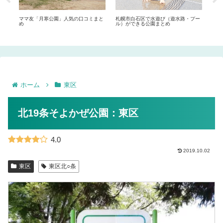
コミ
ママ友「月寒公園」人気の口コミまと
札幌市白石区で水遊び（遊水路・プー
札幌
め
ル）ができる公園まとめ
ル）
ホーム
東区
北19条そよかぜ公園：東区
4.0
2019.10.02
東区
東区北○条