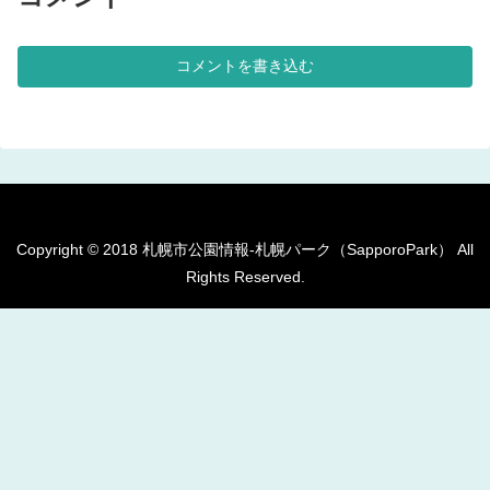
す。 基本情報郵便番号〒007-
す。クッション遊具が設置されて
0844住所北海道札幌市東区北44
います。砂場が設けられていま
条東10丁目管理問い合わせ
す。造形遊具（プレイスカラプチ
ャー）が設置されています。多目
コメントを書き込む
的広場には2.5メートルほどの高
さの山が作...
Copyright © 2018 札幌市公園情報-札幌パーク（SapporoPark） All
Rights Reserved.