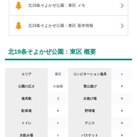
北19条そよかぜ公園：東区 メモ
北19条そよかぜ公園：東区 基本情報
北19条そよかぜ公園：東区 概要
エリア
東区
コンビネーション遊具
○
公園の広さ
小規模
雪山遊び
✕
遊具数
2
水遊び場
✕
駐車場
✕
野球場
✕
トイレ
○
テニス
✕
水飲み場
○
バスケット
✕