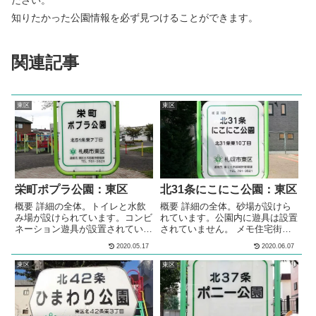
ださい。
知りたかった公園情報を必ず見つけることができます。
関連記事
東区
東区
栄町ポプラ公園：東区
北31条にこにこ公園：東区
概要 詳細の全体。トイレと水飲
概要 詳細の全体。砂場が設けら
み場が設けられています。コンビ
れています。公園内に遊具は設置
ネーション遊具が設置されていま
されていません。 メモ住宅街の
す。ブランコが2基設置されてい
中にある、公園です。砂場が設け
2020.05.17
2020.06.07
ます。2段階の高さの鉄棒が設置
られています。公園内に遊具は設
されています。スプリング遊具が
置されていません。 基本情報郵
東区
東区
設置されています。砂場が設けら
便番号〒065-0031住所北海道札
れています。の多目的広場全体。
幌市東区東区北３１条東１０丁目
多目的な利用が出来る広場が設け
１−１０管理問い合わせ
られています。広場には、号令台