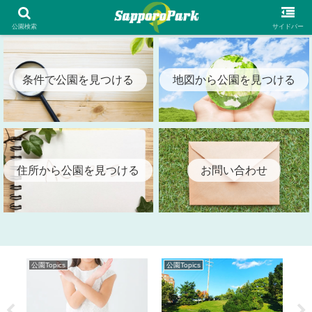
札幌市内の全公園情報を検索出来る札幌パーク（SapporoPark）
公園検索
サイドバー
条件で公園を見つける
地図から公園を見つける
住所から公園を見つける
お問い合わせ
公園Topics
公園Topics
公園