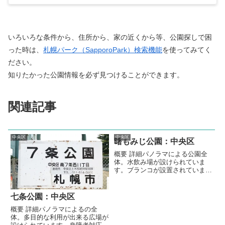
いろいろな条件から、住所から、家の近くから等、公園探しで困
った時は、
札幌パーク（SapporoPark）検索機能
を使ってみてく
ださい。
知りたかった公園情報を必ず見つけることができます。
関連記事
中央区
中央区
曙もみじ公園：中央区
概要 詳細パノラマによる公園全
体。水飲み場が設けられていま
す。ブランコが設置されていま
す。すべり台が設置されていま
す。３段階の高さの鉄棒が設置さ
れています。スプリング遊具が2
七条公園：中央区
基設置されています。砂場が設け
概要 詳細パノラマによるの全
られています。砂場内には、砂場
体。多目的な利用が出来る広場が
用の遊具が設置されています。シ