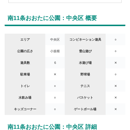
南11条おおたに公園：中央区 概要
エリア
中央区
コンビネーション遊具
○
公園の広さ
小規模
雪山遊び
○
遊具数
6
水遊び場
✕
駐車場
✕
野球場
○
トイレ
○
テニス
✕
水飲み場
○
バスケット
✕
キッズコーナー
○
ゲートボール場
✕
南11条おおたに公園：中央区 詳細