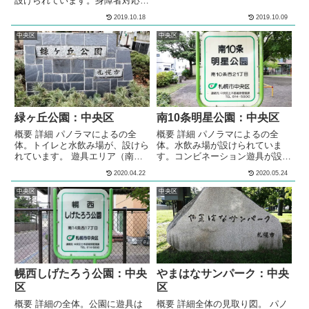
設けられています。身障者対応ト
ェルター型のあずま屋が設けられ
イレが設けられています。1.5メ
ています。公園内には、複数のベ
2019.10.18
2019.10.09
ートルほどの高さの山が作られて
ンチが設置されています。 水遊
います。冬には、ソリ遊びやスキ
び場（遊水路）エリア利用期間7
中央区
中央区
ー遊びが出来る雪山になります。
月10日〜8月末...
遊具エリアは、2019年（令和元
年）8月21日まで改修工事が行わ
れています。 メモ住宅街の中に
ある公園です。トイレと水飲み場
が設けられています。遊具エリア
は、2019年（令和元年）8月21
緑ヶ丘公園：中央区
南10条明星公園：中央区
日...
概要 詳細 パノラマによるの全
概要 詳細 パノラマによるの全
体。トイレと水飲み場が、設けら
体。水飲み場が設けられていま
れています。 遊具エリア（南
す。コンビネーション遊具が設置
側）コンビネーション遊具が設置
されています。ブランコが設置さ
2020.04.22
2020.05.24
されています。ブランコが設置さ
れています。３段階の高さの鉄棒
れています。砂場が設けられてい
が設置されています。スプリング
中央区
中央区
ます。シェルター型のあずま屋
遊具が設置されています。砂場が
が、設けられています。複数の種
設けられています。シェルター型
類のベンチが、公園内に複数設置
のあずま屋が、設けられていま
されています。 遊具エリア（北
す。ベンチが設置されています。
側）コンビネーション遊具が設置
メモ住宅街の中にある、公園で
されています。スプリング遊具が
す。水飲み場が設けられていま
設置されています。回転遊具が設
す。コンビネーション遊具が設置
幌西しげたろう公園：中央
やまはなサンパーク：中央
置されています...
されています。 ...
区
区
概要 詳細の全体。公園に遊具は
概要 詳細全体の見取り図。 パノ