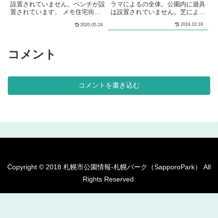
設置されていません。ベンチが設
ラマによるの全体。公園内に遊具
置されています。 メモ住宅街の
は設置されていません。芝による
中にある、小規模な公園です。公
多目的な利用が可能な広場が設け
2019.10.18
2020.05.24
園に遊具は設置されていません。
られています。水飲み場が設けら
ベンチのみ設置されています。
れています。 大型のパーゴラが
基本情報郵便番号〒064-0914住
設けられています。パーゴラの前
所札幌市中央区南１４条西１７丁
には、花壇が設けられています。
コメント
目１管理問い合わせ
大型のパーゴラが設置されている
側の園名板の裏に、学び求め藻岩
百年の碑が設けられています。サ
ンクガーデンには、噴水が設けら
コメントを書き込む
れています。噴水稼働期間7月1
日～9月...
Copyright © 2018 札幌市公園情報-札幌パーク（SapporoPark） All
Rights Reserved.