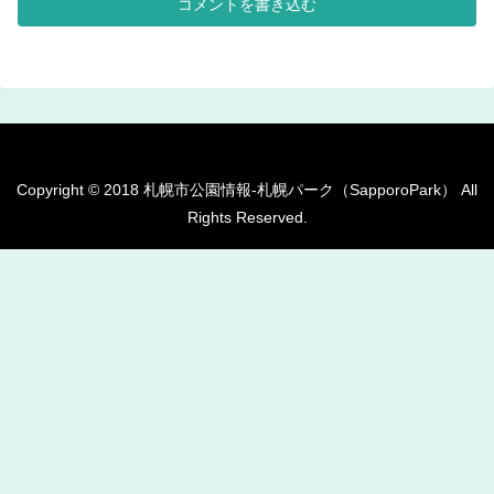
コメントを書き込む
園です。ト...
１管理問い合わせ
Copyright © 2018 札幌市公園情報-札幌パーク（SapporoPark） All
Rights Reserved.