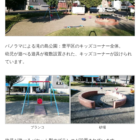
パノラマによる滝の島公園：豊平区のキッズコーナー全体。
幼児が遊べる遊具が複数設置された、キッズコーナーが設けられ
ています。
ブランコ
砂場