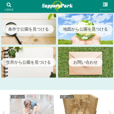
札幌市内の全公園情報を検索出来る札幌パーク（SapporoPark）
公園検索
サイドバー
条件で公園を見つける
地図から公園を見つける
住所から公園を見つける
お問い合わせ
公園Topics
公園Topics
公園