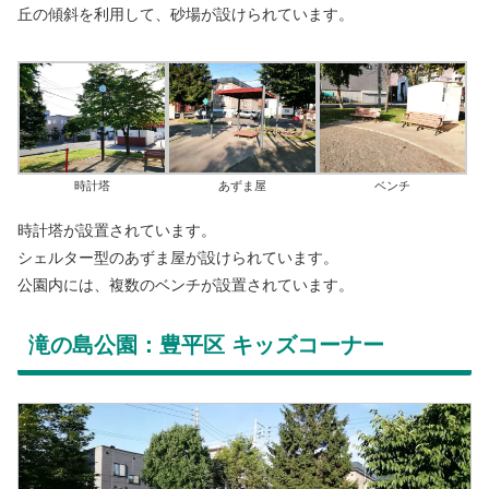
丘の傾斜を利用して、砂場が設けられています。
時計塔
あずま屋
ベンチ
時計塔が設置されています。
シェルター型のあずま屋が設けられています。
公園内には、複数のベンチが設置されています。
滝の島公園：豊平区 キッズコーナー