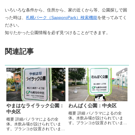
いろいろな条件から、住所から、家の近くから等、公園探しで困
った時は、
札幌パーク（SapporoPark）検索機能
を使ってみてく
ださい。
知りたかった公園情報を必ず見つけることができます。
関連記事
中央区
中央区
やまはなライラック公園：
わんぱく公園：中央区
中央区
概要 詳細 パノラマによるの全
体。水飲み場が設けられていま
概要 詳細パノラマによるの全
す。ブランコが設置されていま
体。水飲み場が設けられていま
す。すべり台が設置されていま
す。ブランコが設置されていま
す。３段階の高さの鉄棒が設置さ
す。すべり台が設置されていま