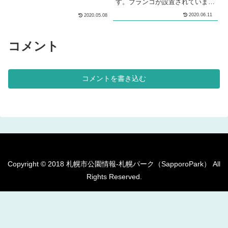
す。ブランコが設置されていま
います。スプリング遊具が設置さ
す。すべり台が設置されていま
2020.06.11
れています。4段階の高さの鉄棒
2020.05.08
す。時計塔が設けられています。
が設置されています。スプリング
花壇が設けられています。つる棚
式のシーソーが設置されていま
のパーゴラが設けられています。
す。砂場が設けられています。砂
メモ住宅街の中にある、公園で
コメント
場内には、砂場用の遊具が設置さ
す。水飲み場が設けられていま
れています。公園内には、複数の
す。 基本情報郵便番号〒064-
ベンチが設置されています。 メ
0912住所札幌市中央区南１２条
モ住宅街の中にある公園です。水
西１７丁目管理問い合わせ
コメントを書き込む
飲み場が設けられ...
Copyright © 2018 札幌市公園情報-札幌パーク（SapporoPark） All
Rights Reserved.