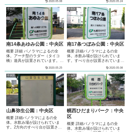
2020.05.08
2020.05.24
れています。砂場が設けられてい
す。スプリング遊具が2基設置さ
ます。多目的な利用が可能な広場
れています。公園内には、複数の
中央区
中央区
が設けられています。シェルター
ベンチが設置されています。 メ
型のあずま屋が、設けられていま
モ住宅街の中にある公園です。水
す。公園内には、複数のベンチが
飲み場が設けられています。 基
設置されています。 メモ住宅街
本情報郵便番号〒064-0920住所
の中にある、公園です。水飲み場
札幌市中央区南２０条西１４丁目
が設けられています。多目的な利
３−５管理問い合わせ
用が可能な広場が...
南14条あゆみ公園：中央区
南17条つぼみ公園：中央区
概要 詳細 パノラマによるの全
概要 詳細パノラマによるの全
体。アーチ型のラダー（タイコ
体。水飲み場が設けられていま
橋）遊具が設置されています。３
す。すべり台が設置されていま
段階の高さの鉄棒が設置されてい
す。2段階の高さの鉄棒が設置さ
2020.05.25
2020.05.08
ます。ブランコが設置されていま
れています。スプリング遊具が設
す。すべり台が設置されていま
置されています。砂場が設けられ
中央区
中央区
す。公園内には、複数のベンチが
ています。シェルター型のあずま
設置されています。 メモ住宅街
屋が設けられています。公園内に
の中にある公園です。 基本情報
は、複数のベンチが設置されてい
郵便番号〒064-0914住所札幌市
ます。 メモ住宅街の中にある公
中央区南１４条西１３丁目２−４
園です。水飲み場が設けられてい
５管理問い合わせ
ます。 基本情報郵便番号〒064-
0917住所札幌市中央区南１７条
山鼻弥生公園：中央区
幌西ひだまりパーク：中央
西９丁目２...
区
概要 詳細パノラマによるの全
体。水飲み場が設けられていま
概要 詳細パノラマによるの全
す。2方向のすべり台が設置され
体。水飲み場が設けられていま
ています。ブランコが設置されて