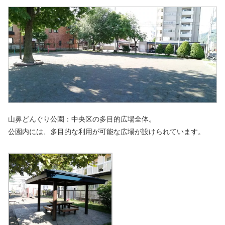
山鼻どんぐり公園：中央区の多目的広場全体。
公園内には、多目的な利用が可能な広場が設けられています。