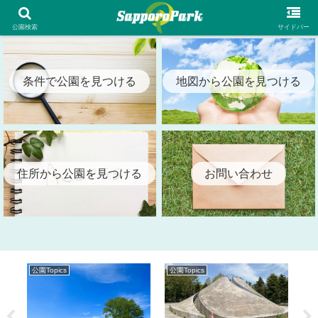
札幌市内の全公園情報を検索出来る札幌パーク（SapporoPark）
公園検索
サイドバー
条件で公園を見つける
地図から公園を見つける
住所から公園を見つける
お問い合わせ
公園Topics
公園Topics
公園