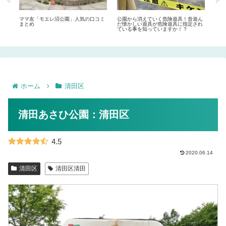
まと
ママ友「モエレ沼公園」人気の口コミ
公園から消えていく危険遊具！昔遊ん
札幌
まとめ
だ懐かしい遊具が危険遊具に指定され
ーム
ている事を知っていますか！？
ホーム
清田区
清田あさひ公園：清田区
4.5
2020.06.14
清田区
清田区清田