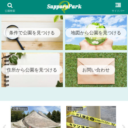
札幌市内の全公園情報を検索出来る札幌パーク（SapporoPark）
公園検索
サイドバー
条件で公園を見つける
地図から公園を見つける
住所から公園を見つける
お問い合わせ
公園Topics
公園Topics
公園