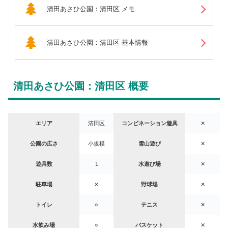
清田あさひ公園：清田区 メモ
清田あさひ公園：清田区 基本情報
清田あさひ公園：清田区 概要
エリア
清田区
コンビネーション遊具
✕
公園の広さ
小規模
雪山遊び
✕
遊具数
1
水遊び場
✕
駐車場
✕
野球場
✕
トイレ
○
テニス
✕
水飲み場
○
バスケット
✕