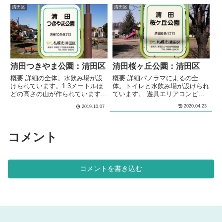
遊びやスキー遊びができる雪山に
具が設置されています。2段階の
清田区
清田区
なります。山の頂上には、ベンチ
高さの鉄棒が設置されています。
が設置されています。 メモ住宅
柵に囲まれた砂場が設けられてい
街の中にある、公園です。水飲み
ます。１メートルほどの高さの山
場が設けられています。1.5メー
が作られています。冬には、ソリ
トルほどの高さの山が作られてい
遊びができる雪山になります。シ
ます。冬には、ソリ遊びやスキー
ェルター型のあずま屋が、設けら
遊びができる雪山になります。
れています。複数のベンチが設置
清田つきやま公園：清田区
清田桜ヶ丘公園：清田区
基本情報郵便...
されています...
概要 詳細の全体。水飲み場が設
概要 詳細パノラマによるの全
けられています。1.3メートルほ
体。トイレと水飲み場が設けられ
どの高さの山が作られています。
ています。 遊具エリアコンビネ
山には、すべり台やクライミング
ーション遊具が設置されていま
2020.04.23
2019.10.07
遊具が設置されています。冬に
す。シーソーが設置されていま
は、ソリ遊びやスキー遊びができ
す。砂場が設けられています。連
る雪山になります。幼児が遊べる
結されたシェルター型のあずま屋
幼児用ブランコが設置されていま
が、設けられています。複数のベ
コメント
す。ボール状のクッション遊具が
ンチが設置されています。 多目
設置されています。シェルター型
的広場多目的広場の全体。多目的
のあずま屋が、設けられていま
な利用が出来る広場が設けられて
す。ベンチが設置されています。
います。2メートルほどの高さの
コメントを書き込む
メモ住宅街の中にある、公園で
山が作られています。冬には、ソ
す。水飲み場...
リ遊びやスキー遊...