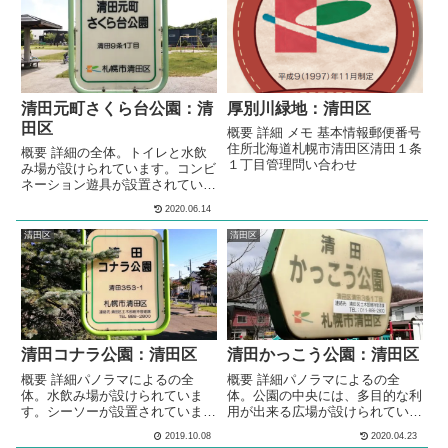
清田元町さくら台公園：清
厚別川緑地：清田区
田区
概要 詳細 メモ 基本情報郵便番号
住所北海道札幌市清田区清田１条
概要 詳細の全体。トイレと水飲
１丁目管理問い合わせ
み場が設けられています。コンビ
ネーション遊具が設置されていま
す。ブランコが設置されていま
2020.06.14
す。3段階の高さの鉄棒が設置さ
れています。模型遊具が複数設置
清田区
清田区
されています。回転遊具が設置さ
れています。砂場が設けられてい
ます。 の多目的広場全体。多目
的な利用が出来る広場が設けられ
ています。シェルター型のあずま
屋が、設けられています。複数の
種類のベンチが、公園内に複数設
清田コナラ公園：清田区
清田かっこう公園：清田区
置されていま...
概要 詳細パノラマによるの全
概要 詳細パノラマによるの全
体。水飲み場が設けられていま
体。公園の中央には、多目的な利
す。シーソーが設置されていま
用が出来る広場が設けられていま
す。1.5メートルほどの高さの山
す。コンビネーション遊具が設置
2019.10.08
2020.04.23
が作られています。冬には、ソリ
されています。ターザンロープ遊