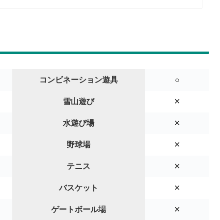
コンビネーション遊具
○
雪山遊び
✕
水遊び場
✕
野球場
✕
テニス
✕
バスケット
✕
ゲートボール場
✕