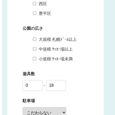
西区
豊平区
公園の広さ
大規模 札幌ﾄﾞｰﾑ以上
中規模 ｻｯｶｰ場以上
小規模 ｻｯｶｰ場未満
遊具数
-
駐車場