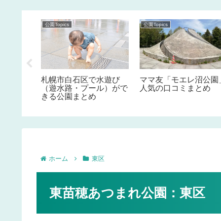
公園Topics
公園Topics
園」人気
札幌市白石区で水遊び
ママ友「モエレ沼公園
（遊水路・プール）がで
人気の口コミまとめ
きる公園まとめ
ホーム
東区
東苗穂あつまれ公園：東区