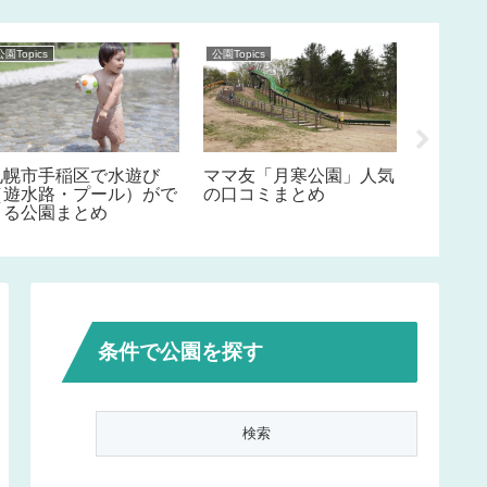
公園Topics
公園Topics
公園Topics
札幌市手稲区で水遊び
ママ友「月寒公園」人気
札幌市
（遊水路・プール）がで
の口コミまとめ
（遊水
きる公園まとめ
きる公
条件で公園を探す