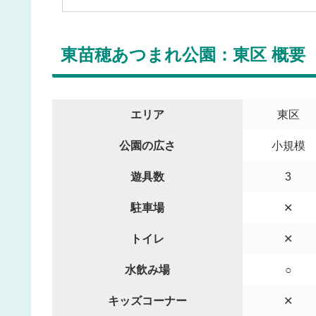
東苗穂あつまれ公園：東区 概要
エリア
東区
公園の広さ
小規模
遊具数
3
駐車場
✕
トイレ
✕
水飲み場
○
キッズコーナー
✕