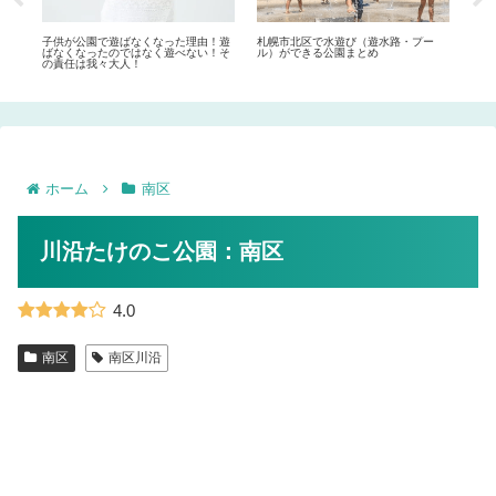
プー
子供が公園で遊ばなくなった理由！遊
札幌市北区で水遊び（遊水路・プー
ママ
ばなくなったのではなく遊べない！そ
ル）ができる公園まとめ
め
の責任は我々大人！
ホーム
南区
川沿たけのこ公園：南区
4.0
南区
南区川沿