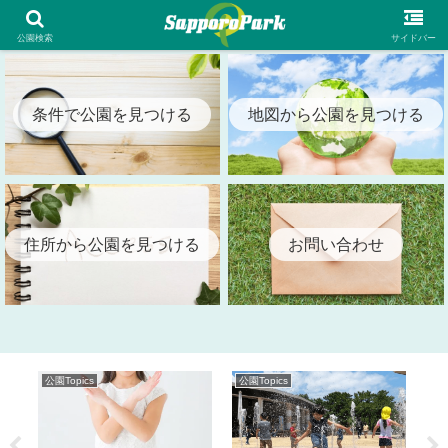
札幌市内の全公園情報を検索出来る札幌パーク（SapporoPark）
公園検索
サイドバー
条件で公園を見つける
地図から公園を見つける
住所から公園を見つける
お問い合わせ
公園Topics
公園Topics
公園