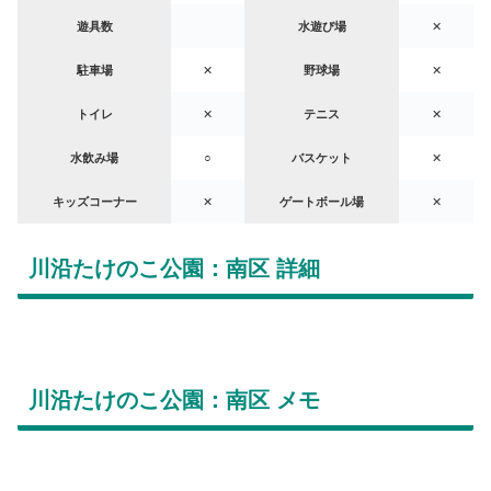
遊具数
水遊び場
✕
駐車場
✕
野球場
✕
トイレ
✕
テニス
✕
水飲み場
○
バスケット
✕
キッズコーナー
✕
ゲートボール場
✕
川沿たけのこ公園：南区 詳細
川沿たけのこ公園：南区 メモ