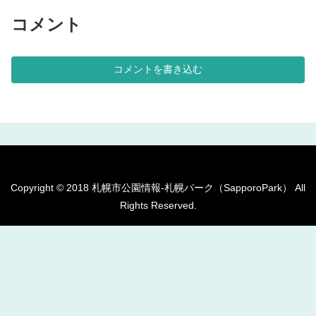
す。 メモ西区の左股川上流にあ
る、公園です。 基本情報郵便番
る緑地です。緑地内に遊具は設置
号〒063-0012住所北海道札幌市
コメント
されていません。 基本情報郵便
西区福井６丁目管理問い合わせ
番号〒063-0012住所北海道札幌
市西区福井９丁目２−７管理問い
合わせ
コメントを書き込む
Copyright © 2018 札幌市公園情報-札幌パーク（SapporoPark） All
Rights Reserved.