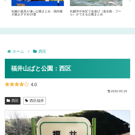
コミ
札幌の遊具が凄い公園まとめ・国内最
札幌市中央区で水遊び（遊水路・プー
札幌
大級おすすめ10選
ル）ができる公園まとめ
ル）
ホーム
西区
福井山ばと公園：西区
4.0
2020.05.26
西区
西区福井