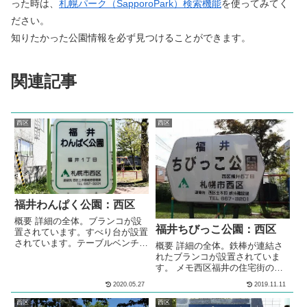
った時は、
札幌パーク（SapporoPark）検索機能
を使ってみてく
ださい。
知りたかった公園情報を必ず見つけることができます。
関連記事
西区
西区
福井わんぱく公園：西区
概要 詳細の全体。ブランコが設
福井ちびっこ公園：西区
置されています。すべり台が設置
されています。テーブルベンチセ
概要 詳細の全体。鉄棒が連結さ
ットが設置されています。 メモ
れたブランコが設置されていま
西区の住宅街の中にある、公園で
す。 メモ西区福井の住宅街の中
す。 基本情報郵便番号〒063-
にある、公園です。 基本情報郵
2020.05.27
2019.11.11
0012住所北海道札幌市西区福井
便番号〒063-0012住所北海道札
１丁目管理問い合わせ
幌市西区福井6丁目管理問い合わ
西区
西区