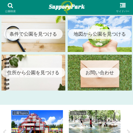
札幌市内の全公園情報を検索出来る札幌パーク（SapporoPark）
公園検索
サイドバー
条件で公園を見つける
地図から公園を見つける
住所から公園を見つける
お問い合わせ
公園Topics
公園Topics
公園