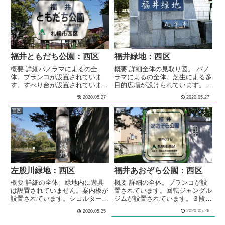
せ
福井ともだち公園：西区
福井緑地：西区
概要 詳細パノラマによるの全
概要 詳細全体の見取り図。 パノ
体。ブランコが設置されていま
ラマによるの全体。芝生による多
す。すべり台が設置されていま
目的広場が設けられています。ト
す。造形遊具（プレイスカラプチ
イレと水飲み場が設けられていま
2020.05.27
2020.05.27
ャー）が設置されています。砂場
す。 遊具エリアの遊具エリア全
が設けられています。砂場の脇に
体。コンビネーション遊具が設置
西区
西区
はベンチが設置されています。テ
されています。コンビネーション
ーブルベンチセットが設置されて
遊具が設置されています。ブラン
います。 メモ西区の住宅街の中
コが設置されています。4段階の
にある、公園です。 基本情報郵
高さの鉄棒が設置されています。
便番号〒063-0012住所北海道札
砂場が設けられています。 ゲー
幌市西区福井１丁目管理問い合わ
トボール場（自由広場）のゲート
せ
ボール場（自由広場）全体。ゲー
左股川緑地：西区
福井あおぞら公園：西区
トボール...
概要 詳細の全体。緑地内に遊具
概要 詳細の全体。ブランコが設
は設置されていません。案内板が
置されています。回転ジャングル
設置されています。シェルター型
ジムが設置されています。３段階
のあずま屋が、設けられていま
の鉄棒が設置されています。テー
2020.05.26
2020.05.25
す。ベンチが設置されています。
ブルベンチセット設置されていま
緑地の脇を左股川が通っていま
す。 メモ西区の住宅街の中にあ