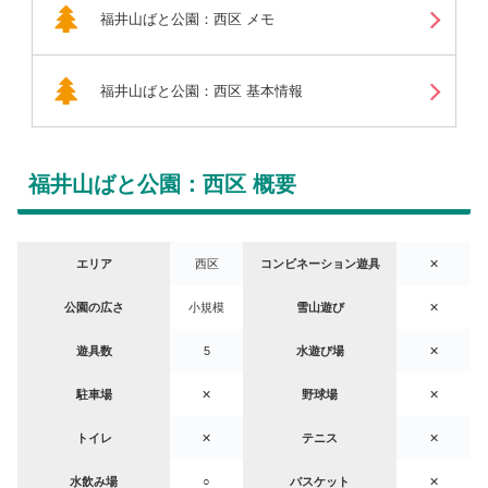
福井山ばと公園：西区 メモ
福井山ばと公園：西区 基本情報
福井山ばと公園：西区 概要
エリア
西区
コンビネーション遊具
✕
公園の広さ
小規模
雪山遊び
✕
遊具数
5
水遊び場
✕
駐車場
✕
野球場
✕
トイレ
✕
テニス
✕
水飲み場
○
バスケット
✕