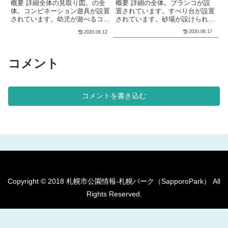
概要 詳細全体の見取り図。の全
概要 詳細の全体。ブランコが設
体。コンビネーション遊具が設置
置されています。すべり台が設置
されています。幼児が遊べるコン
されています。砂場が設けられて
ビネーション遊具が設置されてい
います。砂場の脇にはベンチが設
2020.06.17
2020.06.12
ます。ターザンロープ遊具が設置
置されています。 メモ北区の住
されています。水飲み場が設けら
宅街の中にある、公園です。 基
れています。シェルター型のあず
本情報郵便番号〒001-0904住所
ま屋が、設けられています。の自
北海道札幌市北区新琴似４条７丁
コメント
由広場全体。多目的な利用が出来
目管理問い合わせ
る広場が設けられています。複数
の種類のベンチが、複数設置され
ています。公園外周沿いに舗装さ
コメントを書き込む
れた長い平坦な園道が設けられ、
ジョギング...
Copyright © 2018 札幌市公園情報-札幌パーク（SapporoPark） All
Rights Reserved.