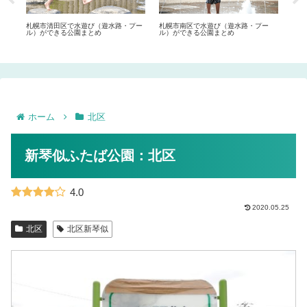
幌ド
札幌市清田区で水遊び（遊水路・プー
札幌市南区で水遊び（遊水路・プー
ママ
ル）ができる公園まとめ
ル）ができる公園まとめ
め
ホーム
北区
新琴似ふたば公園：北区
4.0
2020.05.25
北区
北区新琴似