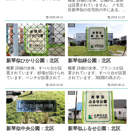
概要 詳細の全体。公園内に遊具
されています。 メモ北区の住宅
は設置されていません。 メモ北
街の中にある、公園です。公園内
区新琴似の住宅街の中にある、公
に遊具は設置されていません。
園です。公園内に遊具は設置され
基本情報郵便番号〒001-0910住
2020.06.11
2019.11.15
ていません。 基本情報郵便番号
所北海道札幌市北区新琴似10条
〒001-0906住所北海道札幌市北
北区
北区
８丁目管理問い合わせ
区新琴似６条12丁目管理問い合
わせ
新琴似ひかり公園：北区
新琴似緑公園：北区
概要 詳細の全体。すべり台が設
概要 詳細の全体。ブランコが設
置されています。砂場が設けられ
置されています。すべり台が設置
ています。ベンチが設置されてい
されています。3段階の高さの鉄
ます。 メモ住宅街の中にある、
棒が設置されています。シーソー
2019.10.02
2020.06.11
公園です。 基本情報郵便番号〒
が設置されています。砂場が設け
001-0910住所北海道札幌市北区
られています。公園の隣は札幌市
北区
北区
新琴似１０条１丁目１−２７管理
立新琴似緑小学校です。 メモ北
問い合わせ
区の住宅街の中にある、公園で
す。公園の隣は札幌市立新琴似緑
小学校です。 基本情報郵便番号
〒001-0910住所北海道札幌市北
区新琴似10条11丁目管理問い合
わせ
新琴似中央公園：北区
新琴似ふるせ公園：北区