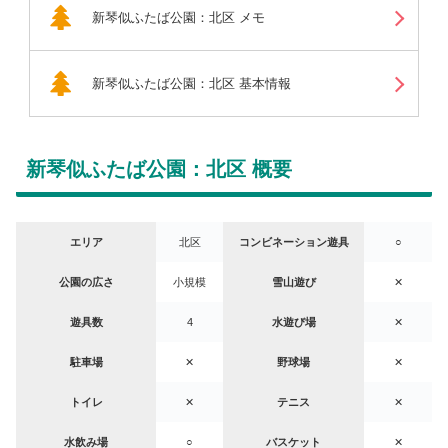
新琴似ふたば公園：北区 メモ
新琴似ふたば公園：北区 基本情報
新琴似ふたば公園：北区 概要
エリア
北区
コンビネーション遊具
○
公園の広さ
小規模
雪山遊び
✕
遊具数
4
水遊び場
✕
駐車場
✕
野球場
✕
トイレ
✕
テニス
✕
水飲み場
○
バスケット
✕