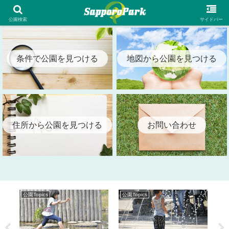
札幌市内の全公園情報を検索出来る札幌パーク（SapporoPark）
公園検索
サイドバー
条件で公園を見つける
地図から公園を見つける
住所から公園を見つける
お問い合わせ
公園Topics
公園Topics
公園