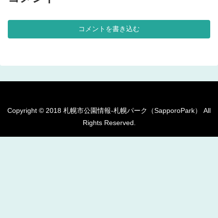
置されています。多目的な利用が
設けられています。 基本情報郵
出来る広場が設けられています。
便番号〒002-8027住所北海道札
１メートルほどの高さの山が作ら
幌市北区篠路７条６丁目管理問い
れています。テーブルベンチセッ
合わせ
コメントを書き込む
トが設置された丘が作られていま
す。 メモ...
Copyright © 2018 札幌市公園情報-札幌パーク（SapporoPark） All
Rights Reserved.