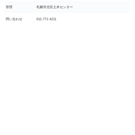
管理
札幌市北区土木センター
問い合わせ
011-771-4211