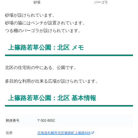
砂場
パーゴラ
砂場が設けられています。
砂場の脇にはベンチが設置されています。
つる棚のパーゴラが設けられています。
上篠路若草公園：北区 メモ
北区の住宅街の中にある、公園です。
多目的な利用が出来る広場が設けられています。
上篠路若草公園：北区 基本情報
郵便番号
〒002-8052
住所
北海道札幌市北区篠路町上篠路416