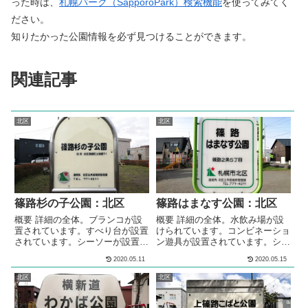
った時は、
札幌パーク（SapporoPark）検索機能
を使ってみてく
ださい。
知りたかった公園情報を必ず見つけることができます。
関連記事
北区
北区
篠路杉の子公園：北区
篠路はまなす公園：北区
概要 詳細の全体。ブランコが設
概要 詳細の全体。水飲み場が設
置されています。すべり台が設置
けられています。コンビネーショ
されています。シーソーが設置さ
ン遊具が設置されています。シェ
れています。3段階の高さの鉄棒
ルター型のあずま屋が、設けられ
2020.05.11
2020.05.15
が設置されています。砂場の脇に
ています。複数の種類のベンチ
はベンチが設置されています。ベ
が、公園内に複数設置されていま
北区
北区
ンチが設置されています。 メモ
す。 メモ北区の住宅街の中にあ
北区の住宅街の中にある、公園で
る、公園です。水飲み場が設けら
す。 基本情報郵便番号〒002-
れています。コンビネーション遊