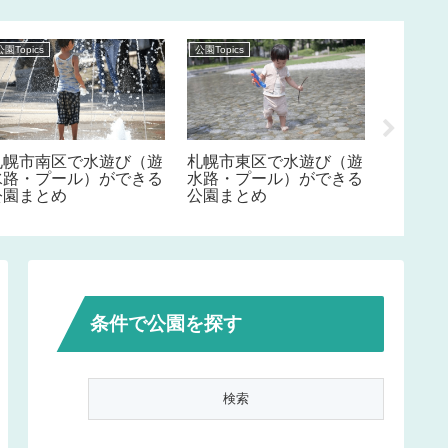
公園Topics
公園Topics
公園Topics
札幌市南区で水遊び（遊
札幌市東区で水遊び（遊
札幌市
水路・プール）ができる
水路・プール）ができる
TOP1
公園まとめ
公園まとめ
個分の
条件で公園を探す