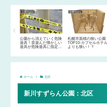
公園Topics
公園Topics
園」人気
公園から消えていく危険
札幌市面積の狭い公園
遊具！昔遊んだ懐かしい
TOP10-カプセルホテ
遊具が危険遊具に指定さ
よりも狭い！？
れている事を知っていま
すか！？
ホーム
北区
新川すずらん公園：北区