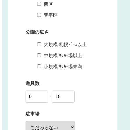
西区
豊平区
公園の広さ
大規模 札幌ﾄﾞｰﾑ以上
中規模 ｻｯｶｰ場以上
小規模 ｻｯｶｰ場未満
遊具数
-
駐車場