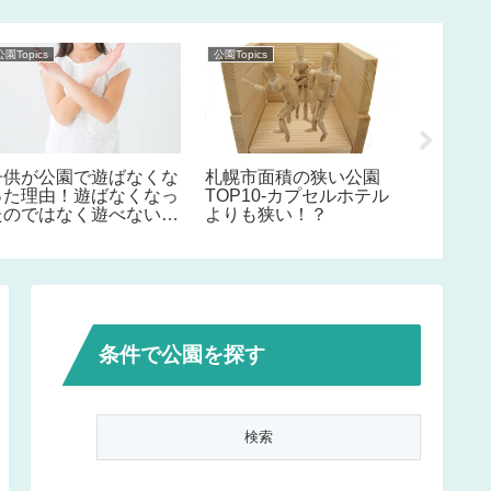
公園Topics
公園Topics
公園Topics
子供が公園で遊ばなくな
札幌市面積の狭い公園
札幌市
った理由！遊ばなくなっ
TOP10-カプセルホテル
水路・
たのではなく遊べない！
よりも狭い！？
公園ま
その責任は我々大人！
条件で公園を探す