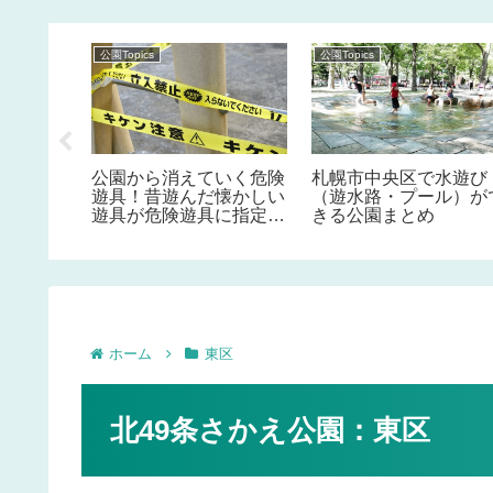
公園Topics
公園Topics
い公園
公園から消えていく危険
札幌市中央区で水遊び
ーム〇〇
遊具！昔遊んだ懐かしい
（遊水路・プール）が
る公園
遊具が危険遊具に指定さ
きる公園まとめ
れている事を知っていま
すか！？
ホーム
東区
北49条さかえ公園：東区