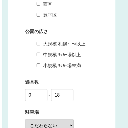
西区
豊平区
公園の広さ
大規模 札幌ﾄﾞｰﾑ以上
中規模 ｻｯｶｰ場以上
小規模 ｻｯｶｰ場未満
遊具数
-
駐車場