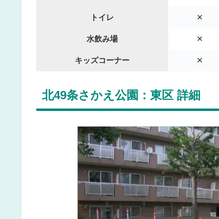
トイレ
✕
水飲み場
✕
キッズコーナー
✕
北49条さかえ公園：東区 詳細