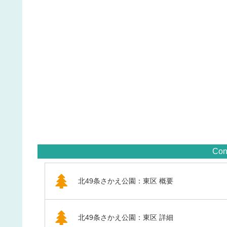
Con
北49条さかえ公園：東区 概要
北49条さかえ公園：東区 詳細