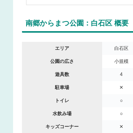
南郷からまつ公園：白石区 概要
エリア
白石区
公園の広さ
小規模
遊具数
4
駐車場
✕
トイレ
○
水飲み場
○
キッズコーナー
✕