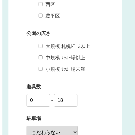
西区
豊平区
公園の広さ
大規模 札幌ﾄﾞｰﾑ以上
中規模 ｻｯｶｰ場以上
小規模 ｻｯｶｰ場未満
遊具数
-
駐車場