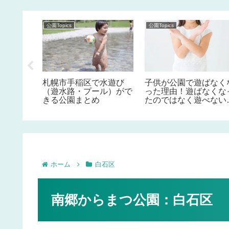
公園Topics
公園Topics
水遊び
札幌市手稲区で水遊び
子供が公園で遊ばなく
ル）がで
（遊水路・プール）がで
った理由！遊ばなくな
きる公園まとめ
たのではなく遊べない
その責任は我々大人！
ホーム
白石区
南郷からまつ公園：白石区