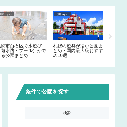
公園Topics
公園Topics
公園Topics
札幌市白石区で水遊び
札幌の遊具が凄い公園ま
ママ友
（遊水路・プール）がで
とめ・国内最大級おすす
の口コ
きる公園まとめ
め10選
条件で公園を探す