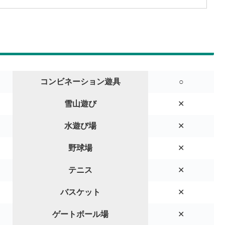
コンビネーション遊具
○
雪山遊び
✕
水遊び場
✕
野球場
✕
テニス
✕
バスケット
✕
ゲートボール場
✕