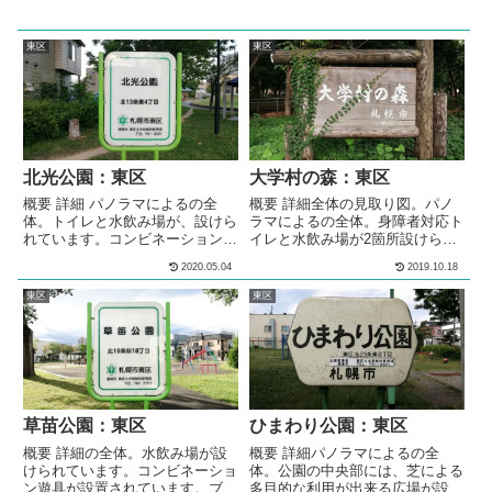
東区
東区
北光公園：東区
大学村の森：東区
概要 詳細 パノラマによるの全
概要 詳細全体の見取り図。パノ
体。トイレと水飲み場が、設けら
ラマによるの全体。身障者対応ト
れています。コンビネーション遊
イレと水飲み場が2箇所設けられ
具が設置されています。ブランコ
ています。 遊具エリアパノラマ
2020.05.04
2019.10.18
が設置されています。砂場が設け
によるの遊具エリア全体。コンビ
られています。砂場の脇にはベン
ネーション遊具が設置されていま
東区
東区
チが設置されています。公園の中
す。2基連結したブランコが設置
央部が1.5メートルほど窪んでい
されています。1基は、幼児が遊
ます。窪みの傾斜を利用して、冬
べるバケット型になっています。
には、ソリ遊びやスキー遊びが出
スプリング遊具が設置されていま
来る雪山になります。公園の中央
す。 スキー山（多目的広場）多
部の窪みは、芝による多目的な利
目的な利用が出来る広場が設けら
用が可能な広場になっています。
れています。広場には、2メート
草苗公園：東区
ひまわり公園：東区
シェルタ...
ルほどの高...
概要 詳細の全体。水飲み場が設
概要 詳細パノラマによるの全
けられています。コンビネーショ
体。公園の中央部には、芝による
ン遊具が設置されています。ブラ
多目的な利用が出来る広場が設け