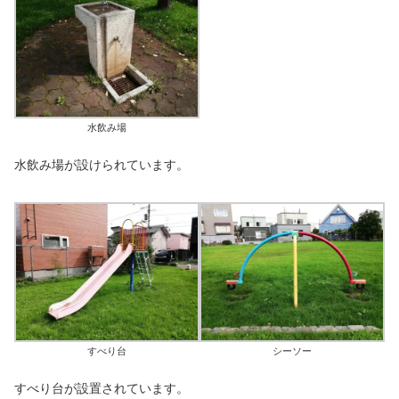
水飲み場
水飲み場が設けられています。
すべり台
シーソー
すべり台が設置されています。