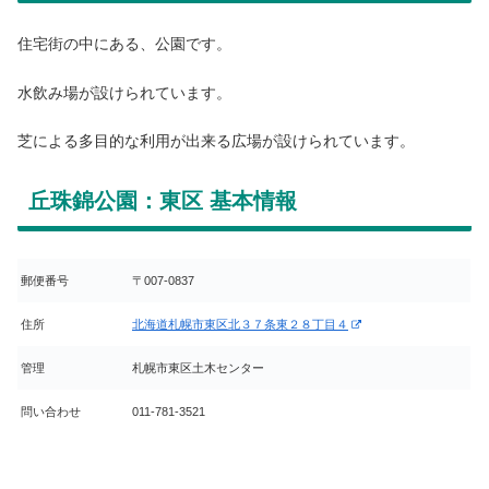
住宅街の中にある、公園です。
水飲み場が設けられています。
芝による多目的な利用が出来る広場が設けられています。
丘珠錦公園：東区 基本情報
郵便番号
〒007-0837
住所
北海道札幌市東区北３７条東２８丁目４
管理
札幌市東区土木センター
問い合わせ
011-781-3521