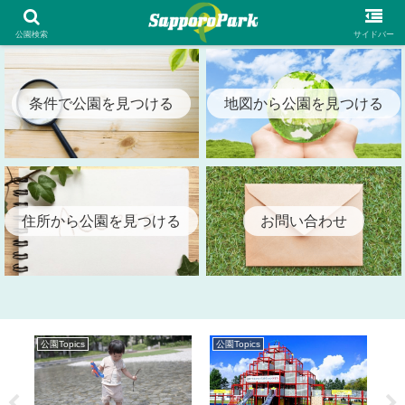
札幌市内の全公園情報を検索出来る札幌パーク（SapporoPark）
公園検索
サイドバー
条件で公園を見つける
地図から公園を見つける
住所から公園を見つける
お問い合わせ
公園Topics
公園Topics
公園