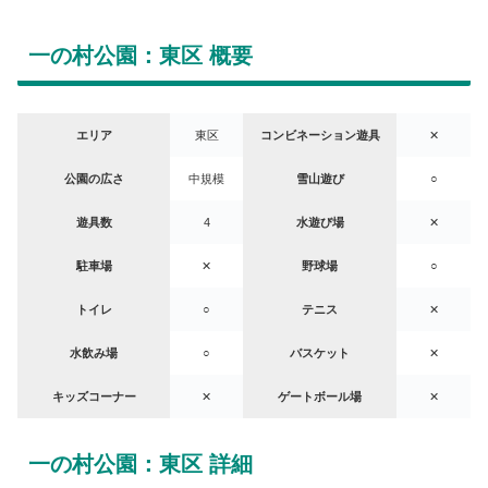
一の村公園：東区 概要
エリア
東区
コンビネーション遊具
✕
公園の広さ
中規模
雪山遊び
○
遊具数
4
水遊び場
✕
駐車場
✕
野球場
○
トイレ
○
テニス
✕
水飲み場
○
バスケット
✕
キッズコーナー
✕
ゲートボール場
✕
一の村公園：東区 詳細