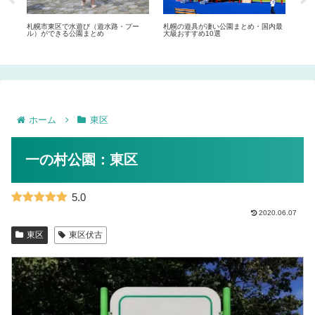
プセ
札幌市東区で水遊び（遊水路・プー
札幌の遊具が凄い公園まとめ・国内最
ママ
ル）ができる公園まとめ
大級おすすめ10選
め
ホーム
東区
一の村公園：東区
5.0
2020.06.07
東区
東区伏古