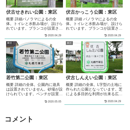
設けられています。広場には、2
けられています。休憩スペースに
メートルほどの高さの山が作られ
は、ベンチが設置されています。
伏古せきれい公園：東区
伏古かっこう公園：東区
ています。冬...
玉ねぎ型のベ...
概要 詳細パノラマによるの全
概要 詳細 パノラマによるの全
体。トイレと水飲み場が、設けら
体。トイレと水飲み場が、設けら
れています。ブランコが設置され
れています。ブランコが設置され
ています。すべり台が設置されて
ています。シェルター型のあずま
2020.04.29
2020.04.29
います。鉄棒が設置されていま
屋が、設けられています。砂場が
す。砂場が設けられています。多
設けられています。砂場内には、
東区
東区
目的な利用が出来る広場が設けら
石のオブジェが設置されていま
れています。広場には、1.5メー
す。岩のオブジェは、砂場の周り
トルほどの高さの山が作られてい
にも設置されています。芝による
ます。冬には、ソリ遊びやスキー
多目的な利用が出来る広場が設け
遊びができる雪山になります。公
られています。複数の種類のベン
園入り入口には、つる棚のパーゴ
チが、公園内に複数設置されてい
ラが設けられています。シェルタ
ます。 メモ住宅街の中にある、
若竹第二公園：東区
伏古しんえい公園：東区
ー型のあずま...
公園です。ト...
概要 詳細の全体。公園内に遊具
概要 詳細の全体。L字型の土地に
は設置されていません。砂場が設
作られた公園となっています。芝
けられています。ベンチが設置さ
による多目的な利用が出来る広場
れています。 メモ住宅街の中に
が設けられています。ブランコが
2020.04.29
2020.05.05
ある、公園です。公園内に遊具は
設置されています。すべり台が設
設置されていません。 基本情報
置されています。3段階の高さの
郵便番号〒007-0871住所北海道
鉄棒が設置されています。砂場が
札幌市東区伏古１１条２丁目２
設けられています。複数の種類の
コメント
−２２管理問い合わせ
ベンチが、公園内に複数設置され
ています。 メモL字型の土地に作