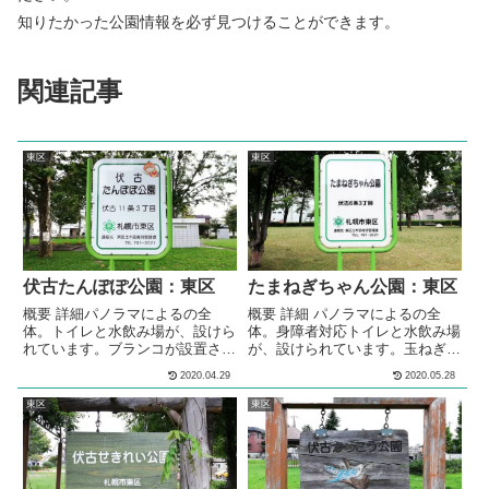
知りたかった公園情報を必ず見つけることができます。
関連記事
東区
東区
伏古たんぽぽ公園：東区
たまねぎちゃん公園：東区
概要 詳細パノラマによるの全
概要 詳細 パノラマによるの全
体。トイレと水飲み場が、設けら
体。身障者対応トイレと水飲み場
れています。ブランコが設置され
が、設けられています。玉ねぎ型
ています。すべり台が設置されて
のコンビネーション遊具が設置さ
2020.04.29
2020.05.28
います。回転ジャングルジムが設
れています。ブランコが設置され
置されています。シーソーが設置
ています。シーソーが設置されて
東区
東区
されています。3段階の高さの鉄
います。4段階の高さの鉄棒が設
棒が設置されています。砂場が設
置されています。砂場が設けられ
けられています。砂場の脇には、
ています。芝による多目的な利用
ベンチが設置されています。芝に
が出来る広場が設けられていま
よる多目的な利用が出来る広場が
す。木陰による休憩スペースが設