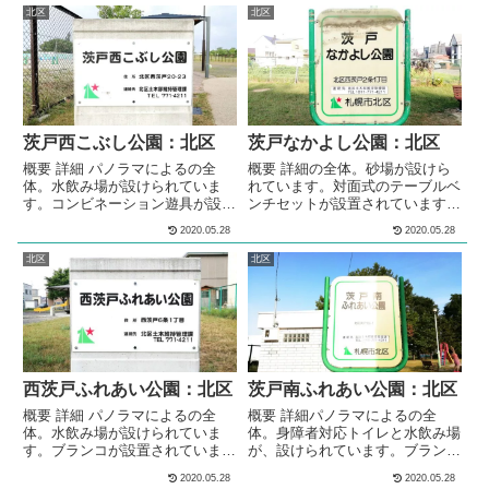
北区
北区
茨戸西こぶし公園：北区
茨戸なかよし公園：北区
概要 詳細 パノラマによるの全
概要 詳細の全体。砂場が設けら
体。水飲み場が設けられていま
れています。対面式のテーブルベ
す。コンビネーション遊具が設置
ンチセットが設置されています。
されています。3段階の高さの鉄
メモ住宅街の中にある、公園で
2020.05.28
2020.05.28
棒が設置されています。造形遊具
す。砂場と対面式のテーブルベン
（プレイスカラプチャー）が設置
チセットが設置されています。
北区
北区
されています。多目的な利用が出
基本情報郵便番号〒002-8032住
来る広場が設けられています。シ
所北海道札幌市北区西茨戸２条１
ェルター型のあずま屋が、設けら
丁目１−１４管理問い合わせ
れています。公園内には、複数の
ベンチが設置されています。駐輪
スペースが設けられています。
メモ住宅街の中にある、公園で
西茨戸ふれあい公園：北区
茨戸南ふれあい公園：北区
す。水飲み場が...
概要 詳細 パノラマによるの全
概要 詳細パノラマによるの全
体。水飲み場が設けられていま
体。身障者対応トイレと水飲み場
す。ブランコが設置されていま
が、設けられています。ブランコ
す。すべり台が設置されていま
が設置されています。すべり台が
2020.05.28
2020.05.28
す。ステップ遊具が設置されてい
設置されています。健康遊具が設