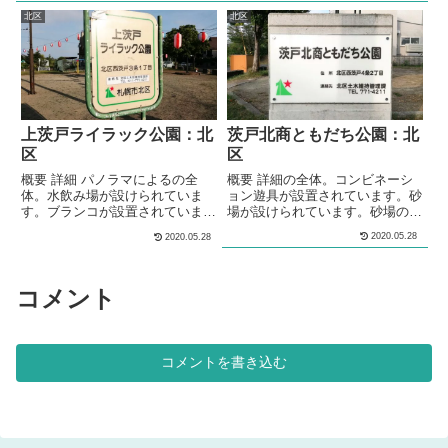
ます。シェルター型のあずま屋
置されています。3段階の高さの
北区
北区
が、設けられています。 メモ住
鉄棒が設置されています。砂場が
宅街の中にある、公園です。水飲
設けられています。多目的な利用
み場が設けられています。 基本
が出来る広場が設けられていま
情報郵便番号〒002-8036住所北
す。公園の入口は、バリアフリー
海道札幌市北区西茨戸６条１丁目
化されています。 メモ住宅街の
５−２管理問い合わせ
中にある、公園です。身障者対応
トイレと水飲み場が、設けられて
上茨戸ライラック公園：北
茨戸北商ともだち公園：北
います。多目的...
区
区
概要 詳細 パノラマによるの全
概要 詳細の全体。コンビネーシ
体。水飲み場が設けられていま
ョン遊具が設置されています。砂
す。ブランコが設置されていま
場が設けられています。砂場の脇
す。うんてい遊具が設置されてい
には、ベンチが設置されていま
2020.05.28
2020.05.28
ます。3段階の高さの鉄棒が設置
す。 メモ住宅街の中にある、公
されています。砂場が設けられて
園です。コンビネーション遊具が
います。砂場の脇には、ベンチが
設置されています。 基本情報郵
設置されています。多目的な利用
便番号〒002-8034住所北海道札
コメント
が出来る広場が設けられていま
幌市北区西茨戸４条２丁目４−１
す。 メモ住宅街の中にある、公
７管理問い合わせ
園です。水飲み場が設けられてい
ます。多目的な利用が出来る広場
コメントを書き込む
が設けられています。 基本情報
郵便番号〒002...