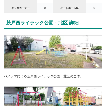
キッズコーナー
✕
ゲートボール場
✕
茨戸西ライラック公園：北区 詳細
パノラマによる茨戸西ライラック公園：北区の全体。