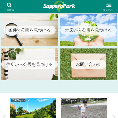
札幌市内の全公園情報を検索出来る札幌パーク（SapporoPark）
公園検索
サイドバー
条件で公園を見つける
地図から公園を見つける
住所から公園を見つける
お問い合わせ
公園Topics
公園Topics
公園