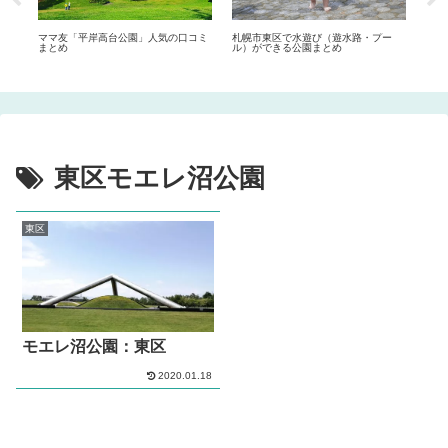
幌ド
ママ友「平岸高台公園」人気の口コミ
札幌市東区で水遊び（遊水路・プー
ママ
まとめ
ル）ができる公園まとめ
め
東区モエレ沼公園
東区
モエレ沼公園：東区
2020.01.18