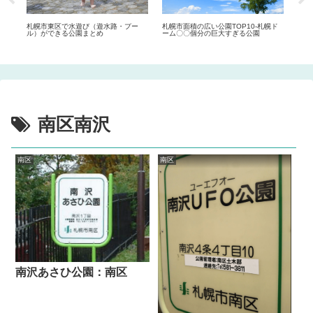
まと
札幌市東区で水遊び（遊水路・プー
札幌市面積の広い公園TOP10-札幌ド
ママ
ル）ができる公園まとめ
ーム〇〇個分の巨大すぎる公園
まと
南区南沢
南区
南区
南沢あさひ公園：南区