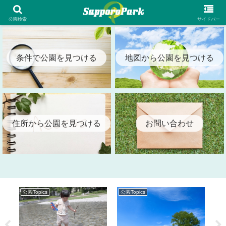
札幌市内の全公園情報を検索出来る札幌パーク（SapporoPark）
公園検索
サイドバー
条件で公園を見つける
地図から公園を見つける
住所から公園を見つける
お問い合わせ
公園Topics
公園Topics
公園